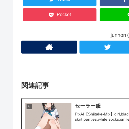
Pocket
junh
関連記事
セーラー服
AI
PixAI【Shiitake-Mix】girl,black
skirt,panties,white socks,smile,