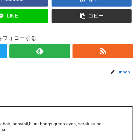
LINE
コピー
onをフォローする
junhon
 hair, ponytail,blunt bangs,green eyes, serafuku,no
si...