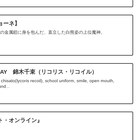
ョーネ】
漆黒の金属鎧に身を包んだ、直立した白熊姿の上位魔神。
RTHDAY 錦木千束（リコリス・リコイル）
chisato(lycoris recoil), school uniform, smile, open mouth,
nd...
ト・オンライン』