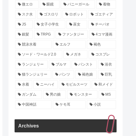
微エロ
眼鏡
バニーガール
着物
スク水
ゴスロリ
ロボット
ゴエティア
JS
女子小学生
巫女
チーパオ
銀髪
TRPG
ファンタジー
4コマ漫画
競泳水着
エルフ
褐色
ソード・ワールド2.0
メガネ
コスプレ
ランジェリー
ブルマ
パンスト
浴衣
猫ランジェリー
パンツ
褐色娘
巨乳
水着
ニーハイ
モビルスーツ
和メイド
ガンダム
男の娘
モンスター
MS
中国神話
ケモ耳
小説
Archives