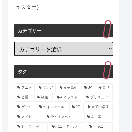
ュスター）
カテゴリー
タグ
アニメ
マンガ
女子高生
JK
ロリ
金髪
制服
AIイラスト
プリキュア
ゲーム
ツインテール
JC
女子中学生
メイド
ライトノベル
ネコ耳
セーラー服
ポニーテール
ビキニ