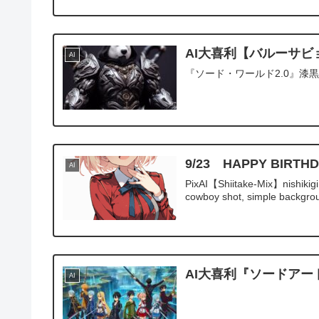
AI大喜利【バルーサビ
AI
『ソード・ワールド2.0』
9/23 HAPPY BI
AI
PixAI【Shiitake-Mix】nishikigi 
cowboy shot, simple backgrou
AI大喜利『ソードアー
AI