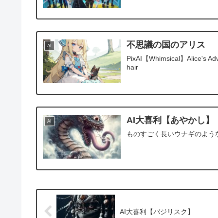
不思議の国のアリス
AI
PixAI【Whimsical】Alice's Advent
hair
AI大喜利【あやかし】
AI
ものすごく長いウナギのよう
AI大喜利【バジリスク】