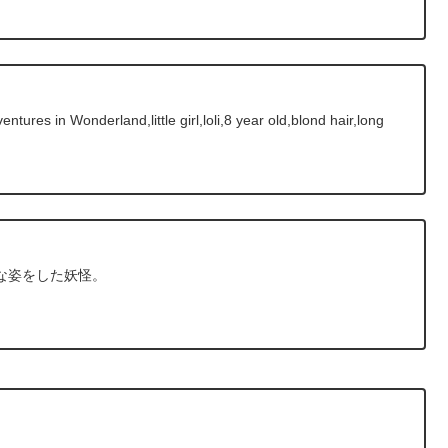
ures in Wonderland,little girl,loli,8 year old,blond hair,long
な姿をした妖怪。