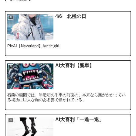
4/6 北極の日
AI
PixAI【Neverland】Arctic,girl
AI大喜利【朧車】
AI
石燕の画図では、半透明の牛車の前面の、本来なら簾がかかってい
る場所に巨大な顔のある姿で描かれている。
AI大喜利「一進一退」
AI