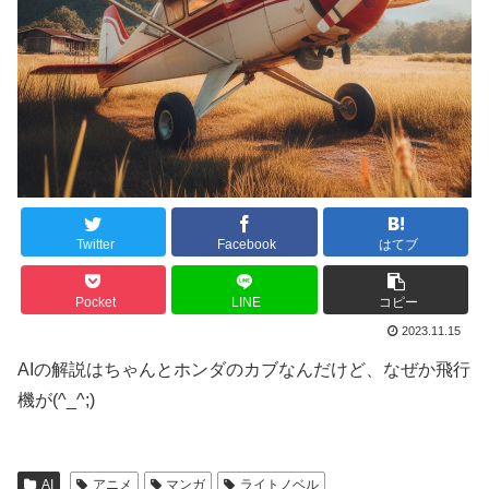
Twitter
Facebook
はてブ
Pocket
LINE
コピー
2023.11.15
AIの解説はちゃんとホンダのカブなんだけど、なぜか飛行
機が(^_^;)
AI
アニメ
マンガ
ライトノベル