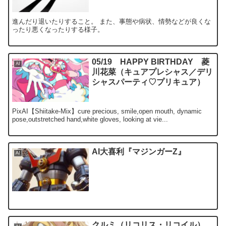
進んだり退いたりすること。 また、事態や病状、情勢などが良くな
ったり悪くなったりする様子。
05/19 HAPPY BIRTHDAY 菱
AI
川花菜（キュアプレシャス／デリ
シャスパーティ♡プリキュア）
PixAI【Shiitake-Mix】cure precious, smile,open mouth, dynamic
pose,outstretched hand,white gloves, looking at vie...
AI大喜利『マジンガーZ』
AI
クルミ（リコリス・リコイル）