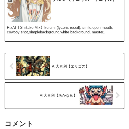
AI
PixAI【Shiitake-Mix】kurumi (lycoris recoil), smile,open mouth,
cowboy shot,simplebackground,white background, master...
AI大喜利【エリゴス】
AI大喜利【あかなめ】
コメント