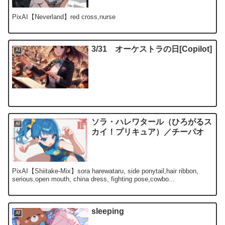
PixAI【Neverland】red cross,nurse
3/31 オーケストラの日[Copilot]
AI
ソラ・ハレワタール（ひろがるス
AI
カイ！プリキュア）／チーパオ
PixAI【Shiitake-Mix】sora harewataru, side ponytail,hair ribbon,
serious,open mouth, china dress, fighting pose,cowbo...
sleeping
AI