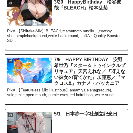
3/20 HappyBirthday 松谷彼
AI
哉『BLEACH』松本乱菊
PixAI【Shiitake-Mix】BLEACH,matsumoto rangiku, ,cowboy
shot,simplebackground,white background, LoRA：Quality Booster
SD...
7/9 HAPPY BIRTHDAY 安野
AI
希世乃『スター☆トゥインクルプ
リキュア』天宮えれな／『冴えな
い彼女の育てかた』加藤恵／『マ
クロスΔ』カナメ・バッカニア
PixAI【Featureless Mix Illustrious】amamiya elena(precure),
solo,smile,open mouth, purple eyes,red hairribbon, white sund...
5/1 日本赤十字社創立記念日
AI