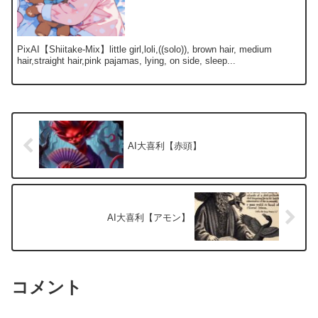
PixAI【Shiitake-Mix】little girl,loli,((solo)), brown hair, medium
hair,straight hair,pink pajamas, lying, on side, sleep...
AI大喜利【赤頭】
AI大喜利【アモン】
コメント