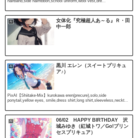
hairband,side hairribbon,school uniform,wool vest,dre...
女体化『究極超人あ～る』Ｒ・田
AI
中一郎
黒川 エレン（スイートプリキュ
AI
ア♪）
PixAI【Shiitake-Mix】kurokawa eren(precure),solo,side
ponytail,yellow eyes, smile,dress shirt,long shirt,sleeveless,neckt...
06/02 HAPPY BIRTHDAY 沢
AI
城みゆき（紅城トワ／Go!プリン
セスプリキュア）