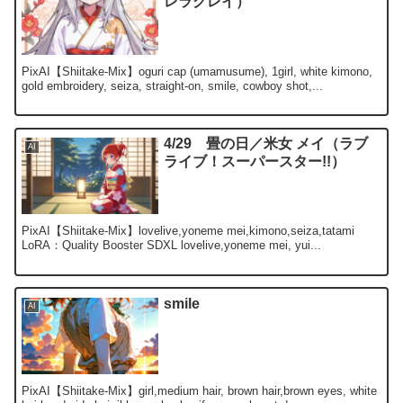
レラグレイ）
PixAI【Shiitake-Mix】oguri cap (umamusume), 1girl, white kimono,
gold embroidery, seiza, straight-on, smile, cowboy shot,...
4/29 畳の日／米女 メイ（ラブ
AI
ライブ！スーパースター!!）
PixAI【Shiitake-Mix】lovelive,yoneme mei,kimono,seiza,tatami
LoRA：Quality Booster SDXL lovelive,yoneme mei, yui...
smile
AI
PixAI【Shiitake-Mix】girl,medium hair, brown hair,brown eyes, white