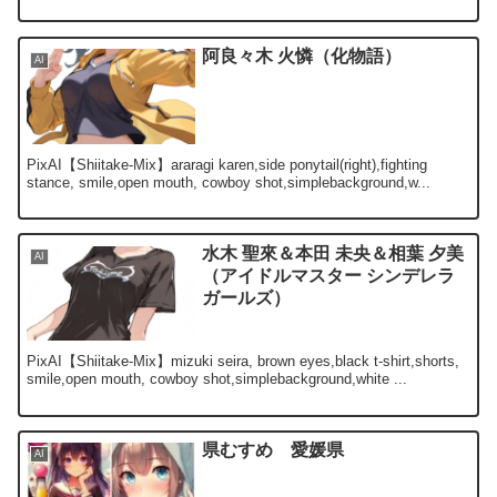
阿良々木 火憐（化物語）
AI
PixAI【Shiitake-Mix】araragi karen,side ponytail(right),fighting
stance, smile,open mouth, cowboy shot,simplebackground,w...
水木 聖來＆本田 未央＆相葉 夕美
AI
（アイドルマスター シンデレラ
ガールズ）
PixAI【Shiitake-Mix】mizuki seira, brown eyes,black t-shirt,shorts,
smile,open mouth, cowboy shot,simplebackground,white ...
県むすめ 愛媛県
AI