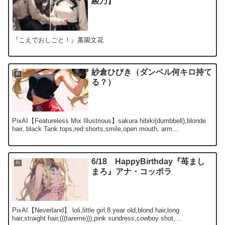
綾乃】
『こえでおしごと！』藁園文花
紗倉ひびき（ダンベル何キロ持て
AI
る？）
PixAI【Featureless Mix Illustrious】sakura hibiki(dumbbell),blonde
hair, black Tank tops,red shorts,smile,open mouth, arm...
6/18 HappyBirthday『苺まし
AI
まろ』アナ・コッポラ
PixAI【Neverland】 loli,little girl,8 year old,blond hair,long
hair,straight hair,(((tareme))),pink sundress,cowboy shot,...