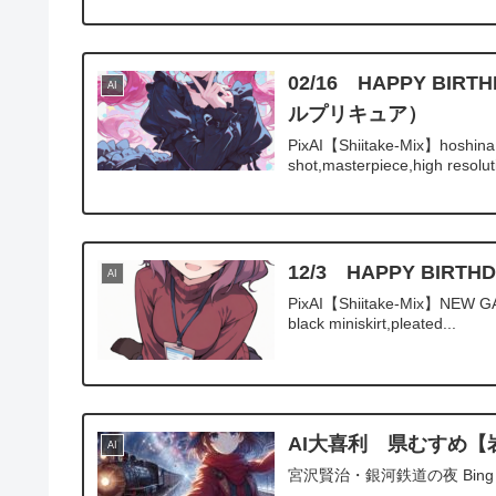
02/16 HAPPY 
AI
ルプリキュア）
PixAI【Shiitake-Mix】hoshina h
shot,masterpiece,high resoluti
12/3 HAPPY BIR
AI
PixAI【Shiitake-Mix】NEW GAME
black miniskirt,pleated...
AI大喜利 県むすめ【
AI
宮沢賢治・銀河鉄道の夜 Bin