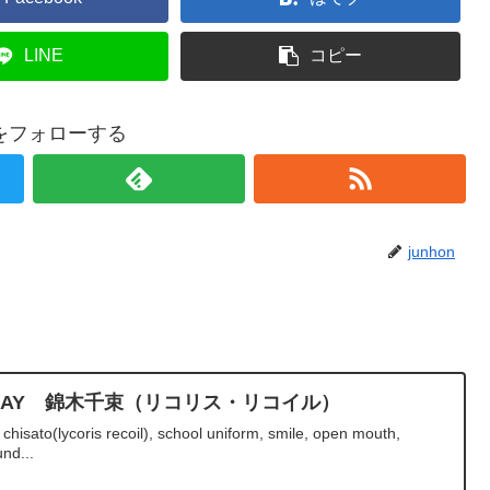
LINE
コピー
onをフォローする
junhon
RTHDAY 錦木千束（リコリス・リコイル）
chisato(lycoris recoil), school uniform, smile, open mouth,
nd...