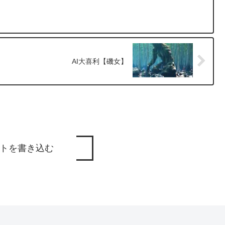
】
AI大喜利【磯女】
トを書き込む