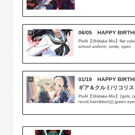
06/05 HAPPY B
AI
PixAI【Shiitake-Mix】flat col
school uniform, smile, open...
01/19 HAPPY 
AI
ギア＆クルミ/リコリ
PixAI【Shiitake-Mix】2girls, (e
recoil,hairribbon))),green eyes