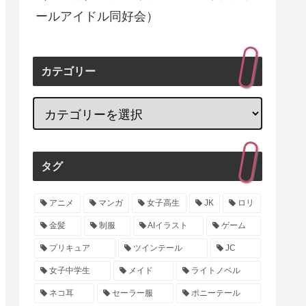
ールアイドル同好会）
カテゴリー
タグ
アニメ
マンガ
女子高生
JK
ロリ
金髪
制服
AIイラスト
ゲーム
プリキュア
ツインテール
JC
女子中学生
メイド
ライトノベル
ネコ耳
セーラー服
ポニーテール