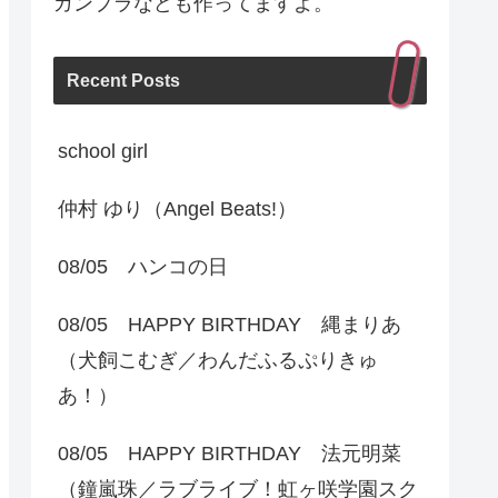
ガンプラなども作ってますよ。
Recent Posts
school girl
仲村 ゆり（Angel Beats!）
08/05 ハンコの日
08/05 HAPPY BIRTHDAY 縄まりあ
（犬飼こむぎ／わんだふるぷりきゅ
あ！）
08/05 HAPPY BIRTHDAY 法元明菜
（鐘嵐珠／ラブライブ！虹ヶ咲学園スク