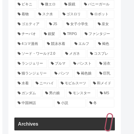
ビキニ
微エロ
眼鏡
バニーガール
着物
スク水
ゴスロリ
ロボット
ゴエティア
JS
女子小学生
巫女
チーパオ
銀髪
TRPG
ファンタジー
4コマ漫画
競泳水着
エルフ
褐色
ソード・ワールド2.0
メガネ
コスプレ
ランジェリー
ブルマ
パンスト
浴衣
猫ランジェリー
パンツ
褐色娘
巨乳
水着
ニーハイ
モビルスーツ
和メイド
ガンダム
男の娘
モンスター
MS
中国神話
小説
冬
Archives