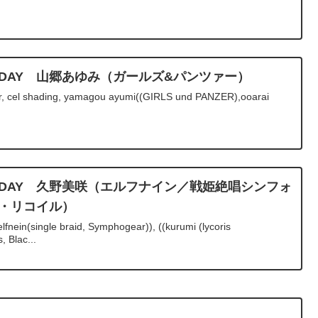
IRTHDAY 山郷あゆみ（ガールズ&パンツァー）
or, cel shading, yamagou ayumi((GIRLS und PANZER),ooarai
BIRTHDAY 久野美咲（エルフナイン／戦姫絶唱シンフォ
ス・リコイル）
lfnein(single braid, Symphogear)), ((kurumi (lycoris
, Blac...