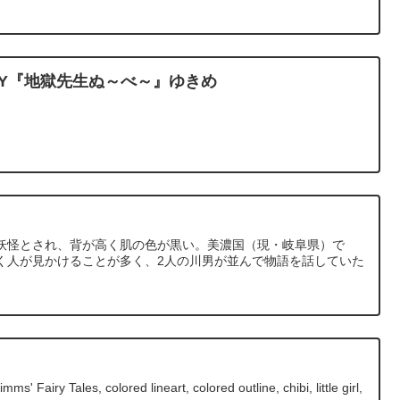
RTHDAY『地獄先生ぬ～べ～』ゆきめ
妖怪とされ、背が高く肌の色が黒い。美濃国（現・岐阜県）で
く人が見かけることが多く、2人の川男が並んで物語を話していた
s' Fairy Tales, colored lineart, colored outline, chibi, little girl,