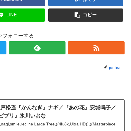
LINE
コピー
onをフォローする
junhon
thday 戸松遥『かんなぎ』ナギ／『あの花』安城鳴子／
ハピプリ』氷川いおな
agi,smile,recline Large Tree,((4k,8k,Ultra HD)),((Masterpiece