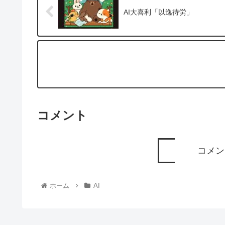
AI大喜利「以逸待労」
コメント
コメン
ホーム
AI