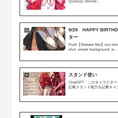
(((solo))), blonde...
9/29 HAPPY B
AI
ター
PixAI【Shiitake-Mix】inui shin
shot, simple background, w...
スタンド使い
AI
ChatGPT「このキャラク
記載スタンド能力を記載キャ