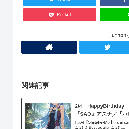
Pocket
junh
関連記事
2/4 HappyBir
AI
『SAO』アスナ／『
PixAI【Shiitake-Mix】kannagi,n
:1.2)),((Best quality :1.2)),...