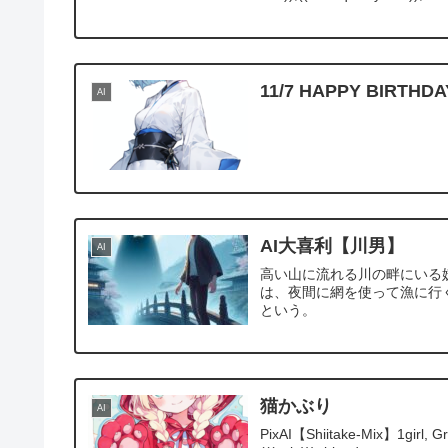
11/7 HAPPY BI
AI
AI大喜利【川男】
AI
高い山に流れる川の畔にいる
は、夜間に網を使って漁に行
という。
猫かぶり
AI
PixAI【Shiitake-Mix】1girl, Grimm