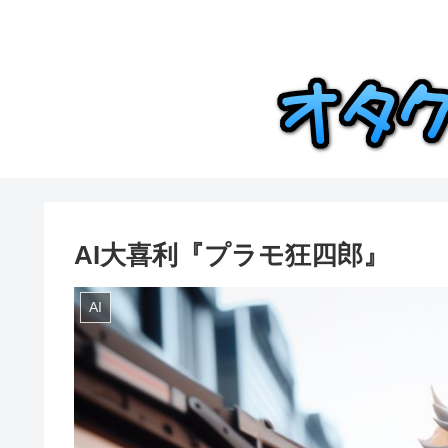
AI大喜利『プラモ狂四郎』
AI