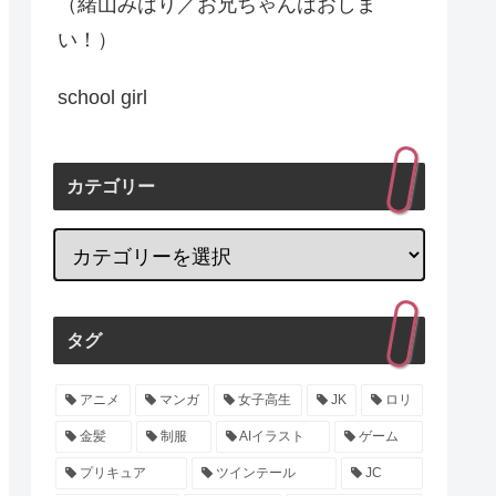
（緒山みはり／お兄ちゃんはおしま
い！）
school girl
カテゴリー
タグ
アニメ
マンガ
女子高生
JK
ロリ
金髪
制服
AIイラスト
ゲーム
プリキュア
ツインテール
JC