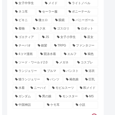
女子中学生
メイド
ライトノベル
ネコ耳
セーラー服
ポニーテール
ビキニ
微エロ
眼鏡
バニーガール
着物
スク水
ゴスロリ
ロボット
ゴエティア
JS
女子小学生
巫女
チーパオ
銀髪
TRPG
ファンタジー
4コマ漫画
競泳水着
エルフ
褐色
ソード・ワールド2.0
メガネ
コスプレ
ランジェリー
ブルマ
パンスト
浴衣
猫ランジェリー
パンツ
褐色娘
巨乳
水着
ニーハイ
モビルスーツ
和メイド
ガンダム
男の娘
モンスター
MS
中国神話
ケモ耳
小説