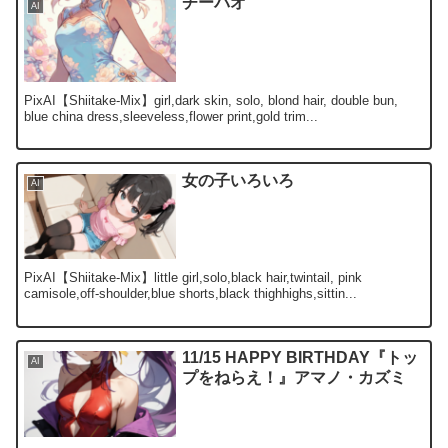
チーパオ
AI
PixAI【Shiitake-Mix】girl,dark skin, solo, blond hair, double bun,
blue china dress,sleeveless,flower print,gold trim...
女の子いろいろ
AI
PixAI【Shiitake-Mix】little girl,solo,black hair,twintail, pink
camisole,off-shoulder,blue shorts,black thighhighs,sittin...
11/15 HAPPY BIRTHDAY『トッ
AI
プをねらえ！』アマノ・カズミ