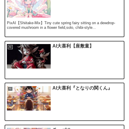
PixAI【Shiitake-Mix】Tiny cute spring fairy sitting on a dewdrop-
covered mushroom in a flower field,solo, chibi-style...
AI大喜利【座敷童】
AI
AI大喜利『となりの関くん』
AI