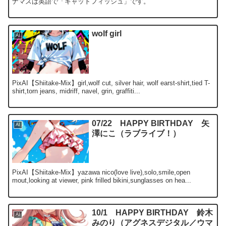
ナマズは英語で「キャットフィッシュ」です。
wolf girl
AI
PixAI【Shiitake-Mix】girl,wolf cut, silver hair, wolf earst-shirt,tied T-
shirt,torn jeans, midriff, navel, grin, graffiti...
07/22 HAPPY BIRTHDAY 矢
AI
澤にこ（ラブライブ！）
PixAI【Shiitake-Mix】yazawa nico(love live),solo,smile,open
mout,looking at viewer, pink frilled bikini,sunglasses on hea...
10/1 HAPPY BIRTHDAY 鈴木
AI
みのり（アグネスデジタル／ウマ