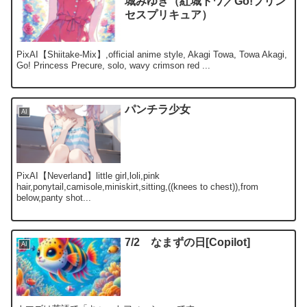
城みゆき（紅城トワ／Go!プリン
セスプリキュア）
PixAI【Shiitake-Mix】,official anime style, Akagi Towa, Towa Akagi,
Go! Princess Precure, solo, wavy crimson red ...
パンチラ少女
AI
PixAI【Neverland】little girl,loli,pink
hair,ponytail,camisole,miniskirt,sitting,((knees to chest)),from
below,panty shot...
7/2 なまずの日[Copilot]
AI