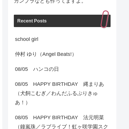
ガンプラなども作ってますよ。
Recent Posts
school girl
仲村 ゆり（Angel Beats!）
08/05 ハンコの日
08/05 HAPPY BIRTHDAY 縄まりあ
（犬飼こむぎ／わんだふるぷりきゅ
あ！）
08/05 HAPPY BIRTHDAY 法元明菜
（鐘嵐珠／ラブライブ！虹ヶ咲学園スク