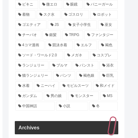
ビキニ
微エロ
眼鏡
バニーガール
着物
スク水
ゴスロリ
ロボット
ゴエティア
JS
女子小学生
巫女
チーパオ
銀髪
TRPG
ファンタジー
4コマ漫画
競泳水着
エルフ
褐色
ソード・ワールド2.0
メガネ
コスプレ
ランジェリー
ブルマ
パンスト
浴衣
猫ランジェリー
パンツ
褐色娘
巨乳
水着
ニーハイ
モビルスーツ
和メイド
ガンダム
男の娘
モンスター
MS
中国神話
小説
冬
Archives