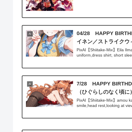
04/28 HAPPY 
AI
イネン／ストライクウ
PixAI【Shiitake-Mix】Eila Ilm
uniform,dress shirt, short slee
7/28 HAPPY B
AI
（ひぐらしのなく頃に
PixAI【Shiitake-Mix】amou ka
smile,head rest,looking at viewe