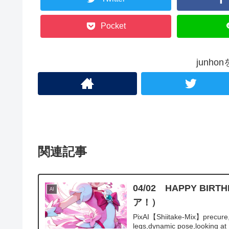
Pocket
junh
関連記事
04/02 HAPPY 
AI
ア！）
PixAI【Shiitake-Mix】precure,
legs,dynamic pose,looking at .