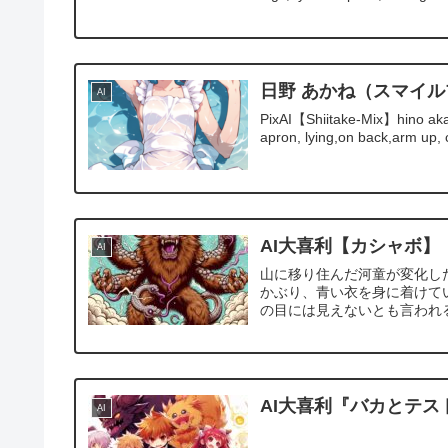
日野 あかね（スマイ
AI
PixAI【Shiitake-Mix】hino akan
apron, lying,on back,arm up, c
AI大喜利【カシャボ】
AI
山に移り住んだ河童が変化した
かぶり、青い衣を身に着けて
の目には見えないとも言われ
AI大喜利『バカとテス
AI