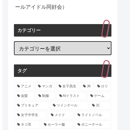
ールアイドル同好会）
カテゴリー
タグ
アニメ
マンガ
女子高生
JK
ロリ
金髪
制服
AIイラスト
ゲーム
プリキュア
ツインテール
JC
女子中学生
メイド
ライトノベル
ネコ耳
セーラー服
ポニーテール