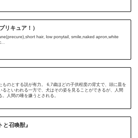
ルプリキュア！）
e(precure),short hair, low ponytail, smile,naked apron,white
...
ものとする説が有力。 6,7歳ほどの子供程度の背丈で、頭に皿を
いるといわれる一方で、犬はその姿を見ることができるが、人間
る。人間の唾を嫌うとされる。
トと召喚獣』