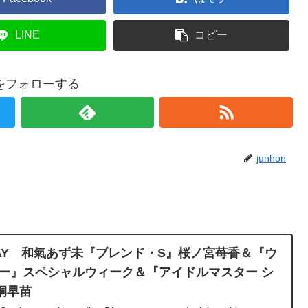
LINE
コピー
onをフォローする
junhon
RTHDAY 和氣あず未『ブレンド・S』桜ノ宮苺香＆『ウ
ビー』スペシャルウィーク＆『アイドルマスター シ
桐早苗