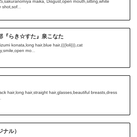
sakuranomiya maika, Disgust,open mouth,sitting,white
 shot,sof...
ド部『らき☆すた』泉こなた
mi konata,long hair,blue hair,(((loli))),cat
y,smile,open mo...
hair,long hair,straight hair,glasses,beautiful breasts,dress
.
ジナル）