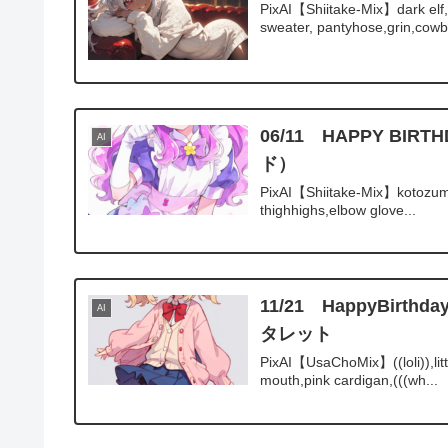
PixAI【Shiitake-Mix】dark elf, g
sweater, pantyhose,grin,cowb
06/11 HAPPY 
AI
ド）
PixAI【Shiitake-Mix】kotozume 
thighhighs,elbow glove...
11/21 HappyBi
AI
タレット
PixAI【UsaChoMix】((loli)),little
mouth,pink cardigan,(((wh...