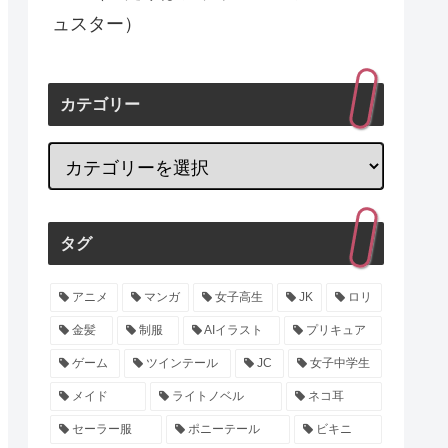
ュスター）
カテゴリー
タグ
アニメ
マンガ
女子高生
JK
ロリ
金髪
制服
AIイラスト
プリキュア
ゲーム
ツインテール
JC
女子中学生
メイド
ライトノベル
ネコ耳
セーラー服
ポニーテール
ビキニ