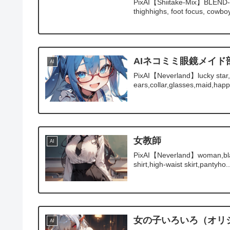
PixAI【Shiitake-Mix】BLEND-S,
thighhighs, foot focus, cowboy
AIネコミミ眼鏡メイ
AI
PixAI【Neverland】lucky star,izu
ears,collar,glasses,maid,happ
女教師
AI
PixAI【Neverland】woman,black 
shirt,high-waist skirt,pantyho..
女の子いろいろ（オリ
AI