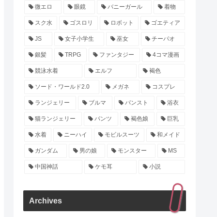
微エロ
眼鏡
バニーガール
着物
スク水
ゴスロリ
ロボット
ゴエティア
JS
女子小学生
巫女
チーパオ
銀髪
TRPG
ファンタジー
4コマ漫画
競泳水着
エルフ
褐色
ソード・ワールド2.0
メガネ
コスプレ
ランジェリー
ブルマ
パンスト
浴衣
猫ランジェリー
パンツ
褐色娘
巨乳
水着
ニーハイ
モビルスーツ
和メイド
ガンダム
男の娘
モンスター
MS
中国神話
ケモ耳
小説
Archives