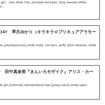
irl、solo,silver hair, ponytail,red eyes, long sweater,white
o...
BIRTHDAY 琴爪ゆかり（キラキラ☆プリキュアアラモー
yukari(precure),smile,maid, cat ears, puffy short sleeves, white
rthday 田中真奈美『きんいろモザイク』アリス・カー
 girl,(((short))) twintail,blond hair,((wavy hair)),smile,open