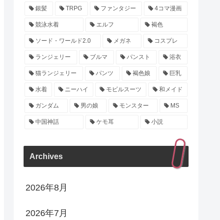
銀髪
TRPG
ファンタジー
4コマ漫画
競泳水着
エルフ
褐色
ソード・ワールド2.0
メガネ
コスプレ
ランジェリー
ブルマ
パンスト
浴衣
猫ランジェリー
パンツ
褐色娘
巨乳
水着
ニーハイ
モビルスーツ
和メイド
ガンダム
男の娘
モンスター
MS
中国神話
ケモ耳
小説
Archives
2026年8月
2026年7月