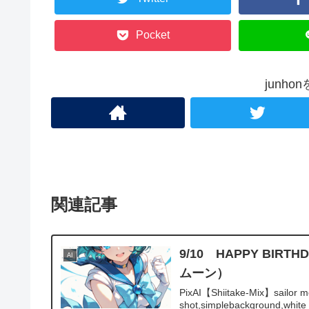
Pocket
junh
関連記事
9/10 HAPPY B
AI
ムーン）
PixAI【Shiitake-Mix】sailor me
shot,simplebackground,white 