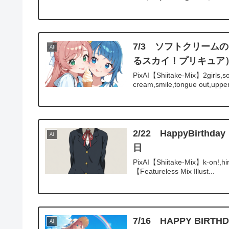
7/3 ソフトクリー
AI
るスカイ！プリキュア
PixAI【Shiitake-Mix】2girls,so
cream,smile,tongue out,upper
2/22 HappyBi
AI
日
PixAI【Shiitake-Mix】k-on!,hi
【Featureless Mix Illust...
7/16 HAPPY B
AI