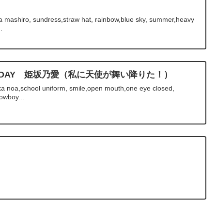
 mashiro, sundress,straw hat, rainbow,blue sky, summer,heavy
.
IRTHDAY 姫坂乃愛（私に天使が舞い降りた！）
 noa,school uniform, smile,open mouth,one eye closed,
owboy...