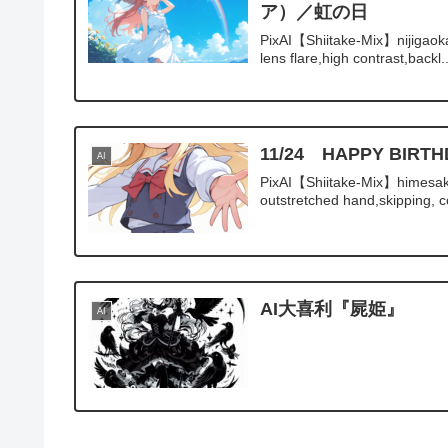
ア）／虹の日
PixAI【Shiitake-Mix】nijigaoka
lens flare,high contrast,backl..
11/24 HAPPY B
AI
PixAI【Shiitake-Mix】himesaka
outstretched hand,skipping, c
AI大喜利『屍姫』
AI