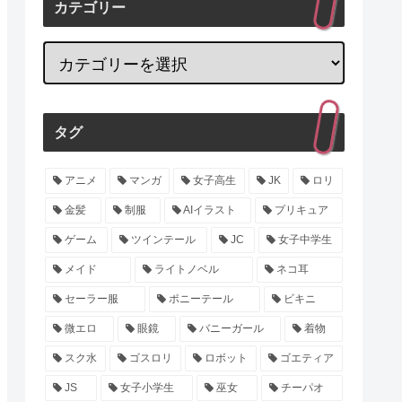
カテゴリー
タグ
アニメ
マンガ
女子高生
JK
ロリ
金髪
制服
AIイラスト
プリキュア
ゲーム
ツインテール
JC
女子中学生
メイド
ライトノベル
ネコ耳
セーラー服
ポニーテール
ビキニ
微エロ
眼鏡
バニーガール
着物
スク水
ゴスロリ
ロボット
ゴエティア
JS
女子小学生
巫女
チーパオ