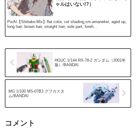
ャルはいない!?）
PixAI【Shiitake-Mix】flat color, cel shading,xm-amanekei, aged up,
long hair, brown hair, straight hair, side part, foreh...
HGUC 1/144 RX-78-2 ガンダム（2001年
版）/BANDAI
MG 1/100 MS-07B3 グフカスタ
ム/BANDAI
コメント