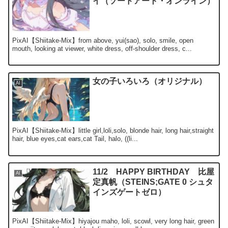
イ（ソードアート・オンライン）
PixAI【Shiitake-Mix】from above, yui(sao), solo, smile, open
mouth, looking at viewer, white dress, off-shoulder dress, c...
女の子いろいろ（オリジナル）
AI
PixAI【Shiitake-Mix】little girl,loli,solo, blonde hair, long hair,straight
hair, blue eyes,cat ears,cat Tail, halo, ((li...
11/2 HAPPY BIRTHDAY 比屋
AI
定真帆（STEINS;GATE 0 シュタ
インズゲートゼロ）
PixAI【Shiitake-Mix】hiyajou maho, loli, scowl, very long hair, green