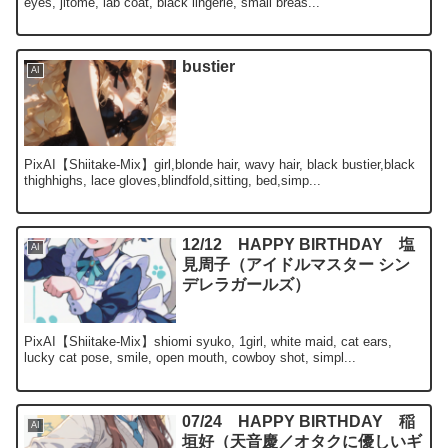
eyes, jitome, lab coat, black lingerie, small breas...
bustier
AI
PixAI【Shiitake-Mix】girl,blonde hair, wavy hair, black bustier,black
thighhighs, lace gloves,blindfold,sitting, bed,simp...
12/12 HAPPY BIRTHDAY 塩
AI
見周子（アイドルマスター シン
デレラガールズ）
PixAI【Shiitake-Mix】shiomi syuko, 1girl, white maid, cat ears,
lucky cat pose, smile, open mouth, cowboy shot, simpl...
07/24 HAPPY BIRTHDAY 稲
AI
垣好（天音慶／オタクに優しいギ