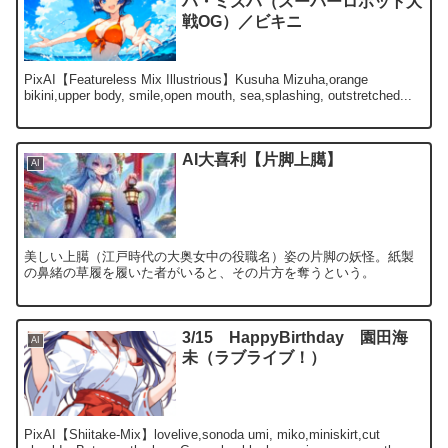
ハ・ミズハ（スーパーロボット大
戦OG）／ビキニ
PixAI【Featureless Mix Illustrious】Kusuha Mizuha,orange
bikini,upper body, smile,open mouth, sea,splashing, outstretched...
AI大喜利【片脚上臈】
AI
美しい上臈（江戸時代の大奥女中の役職名）姿の片脚の妖怪。紙製
の鼻緒の草履を履いた者がいると、その片方を奪うという。
3/15 HappyBirthday 園田海
AI
未（ラブライブ！）
PixAI【Shiitake-Mix】lovelive,sonoda umi, miko,miniskirt,cut