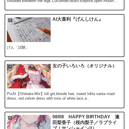
shoulder,Between the legs,Cucumber,blush,surprise,open mouth...
AI大喜利『げんしけん』
AI
げん「試験」
女の子いろいろ（オリジナル）
AI
PixAI【Shiitake-Mix】loli girl,blonde hair, sweet lolita santa maid
dress, red velvet dress with tons of white lace a...
08/08 HAPPY BIRTHDAY 逢
AI
田梨香子（桜内梨子／ラブライ
ブ！サンシャイン!!）