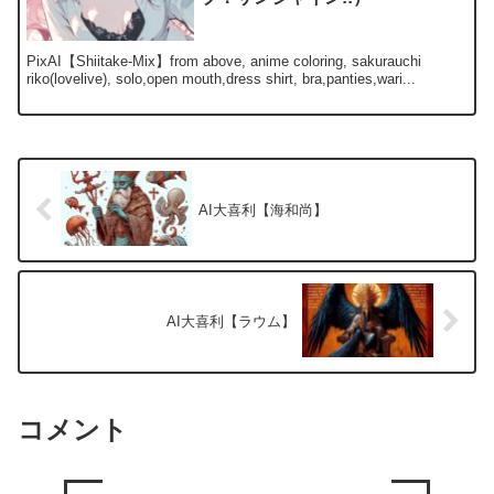
PixAI【Shiitake-Mix】from above, anime coloring, sakurauchi
riko(lovelive), solo,open mouth,dress shirt, bra,panties,wari...
AI大喜利【海和尚】
AI大喜利【ラウム】
コメント