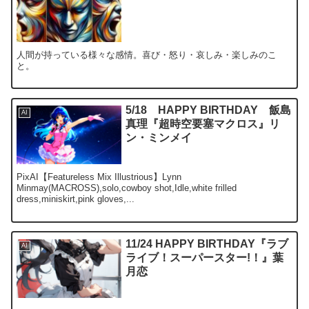
人間が持っている様々な感情。喜び・怒り・哀しみ・楽しみのこ
と。
5/18 HAPPY BIRTHDAY 飯島
AI
真理『超時空要塞マクロス』リ
ン・ミンメイ
PixAI【Featureless Mix Illustrious】Lynn
Minmay(MACROSS),solo,cowboy shot,Idle,white frilled
dress,miniskirt,pink gloves,...
11/24 HAPPY BIRTHDAY『ラブ
AI
ライブ！スーパースター!！』葉
月恋