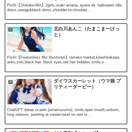
PixAI【Shiitake-Mix】2girls,osaki amana, ayase eli, halloween Idle
dress,orange&black dress,shoulder-to-shoulder,...
北白川あんこ（たまこまーけっ
AI
と）
PixAI【Featureless Mix Illustrious】tamako market,kitashirakawa
anko,solo,black hair, black eyes,red hair bobbles,smile,o...
ダイワスカーレット（ウマ娘 プ
AI
リティーダービー）
ChatGPT daiwa scarlet (umamusume), smile,open mouth,uniform,
long sleeves, pointing at viewer,hand on own hi...