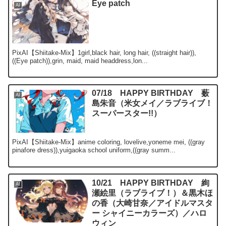
Eye patch
AI
PixAI【Shiitake-Mix】1girl,black hair, long hair, ((straight hair)),
((Eye patch)),grin, maid, maid headdress,lon...
07/18 HAPPY BIRTHDAY 薮
AI
島朱音（米女メイ／ラブライブ！
スーパースター!!）
PixAI【Shiitake-Mix】anime coloring, lovelive,yoneme mei, ((gray
pinafore dress)),yuigaoka school uniform,((gray summ...
10/21 HAPPY BIRTHDAY 絢
AI
瀬絵里（ラブライブ！）＆黒木ほ
の香（大崎甘奈／アイドルマスタ
ー シャイニーカラーズ）／ハロ
ウィン