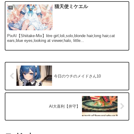
猫天使ミケエル
AI
PixAI【Shiitake-Mix】litre girl,loli,solo,blonde hair,long hair,cat
ears,blue eyes,looking at viewer,halo, little...
今日のウチのメイドさん10
AI大喜利【井守】