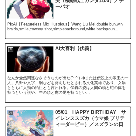
美（機動戦士ガンダム00）／チ
ーパオ
PixAI【Featureless Mix Illustrious】Wang Liu Mei,double bun,win
braids,smile,cowboy shot,simplebackground,white backgroun...
AI大喜利【伏義】
AI
なんか全然関連なさそうなのが出た(^_^;) 神または伝説上の帝王の一
人。八卦や文字、網などを発明したとされる文化英雄であり、女媧
とともに人類の始祖とも言われる。伏義の姿は人間の頭と蛇の体を
持つという説や、牛の頭と虎の尾を持つとい...
05/01 HAPPY BIRTHDAY サ
AI
イレンススズカ（ウマ娘 プリテ
ィーダービー）／スズランの日