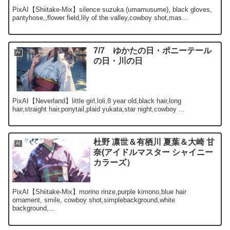
PixAI【Shiitake-Mix】silence suzuka (umamusume), black gloves,
pantyhose,,flower field,lily of the valley,cowboy shot,mas...
7/7 ゆかたの日・ポニーテール
AI
の日・川の日
PixAI【Neverland】little girl,loli,8 year old,black hair,long
hair,straight hair,ponytail,plaid yukata,star night,cowboy ...
杜野 凛世＆有栖川 夏葉＆大崎 甘
AI
奈(アイドルマスター シャイニー
カラーズ）
PixAI【Shiitake-Mix】morino rinze,purple kimono,blue hair
ornament, smile, cowboy shot,simplebackground,white
background,...