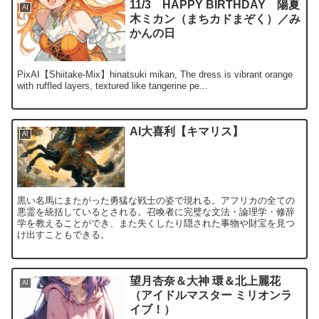
11/3 HAPPY BIRTHDAY 陽夏
AI
木ミカン（まちカドまぞく）／み
かんの日
PixAI【Shiitake-Mix】hinatsuki mikan, The dress is vibrant orange
with ruffled layers, textured like tangerine pe...
AI大喜利【キマリス】
AI
黒い名馬にまたがった勇猛な戦士の姿で現れる。アフリカの全ての
悪霊を統括しているとされる。召喚者に完璧な文法・論理学・修辞
学を教えることができ、また失くしたり隠された事物や財宝を見つ
け出すこともできる。
望月杏奈＆大神 環＆北上麗花
AI
（アイドルマスター ミリオンラ
イブ！）