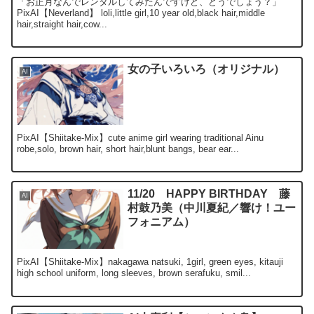
「お正月なんでレンタルしてみたんですけど、どうでしょう？」
PixAI【Neverland】 loli,little girl,10 year old,black hair,middle
hair,straight hair,cow...
女の子いろいろ（オリジナル）
AI
PixAI【Shiitake-Mix】cute anime girl wearing traditional Ainu
robe,solo, brown hair, short hair,blunt bangs, bear ear...
11/20 HAPPY BIRTHDAY 藤
AI
村鼓乃美（中川夏紀／響け！ユー
フォニアム）
PixAI【Shiitake-Mix】nakagawa natsuki, 1girl, green eyes, kitauji
high school uniform, long sleeves, brown serafuku, smil...