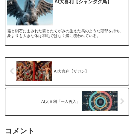
AI大喜利【シャンタク鳥】
AI
霜と硝石にまみれた翼とたてがみの生えた馬のような頭部を持ち、
象よりも大きな体は羽毛ではなく鱗に覆われている。
AI大喜利【ザガン】
AI大喜利「一入再入」
コメント