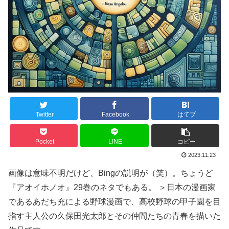
Twitter
Facebook
はてブ
Pocket
LINE
コピー
2023.11.23
画像は意味不明だけど、Bingの説明が（笑）。ちょうど
『アオイホノオ』29巻のネタでもある。 ＞日本の漫画家
であるあだち充による野球漫画で、高校野球の甲子園を目
指す主人公の久保田光太郎とその仲間たちの青春を描いた