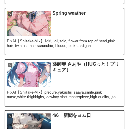
Spring weather
AI
PixAI【Shiitake-Mix】1girl, loli,solo, flower from top of head,pink
hair, twintails,hair scrunchie, blouse, pink cardigan...
薬師寺 さあや（HUGっと！プリ
AI
キュア）
PixAI【Shiitake-Mix】precure,yakushiji saaya,smile,pink
nurse,white thighhighs, cowboy shot,masterpiece,high quality, ,to...
4/6 新聞をヨム日
AI