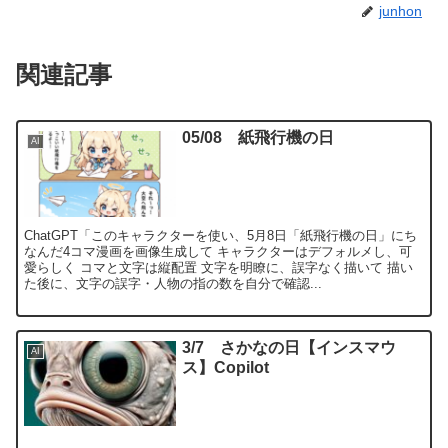
junhon
関連記事
05/08 紙飛行機の日
AI
ChatGPT「このキャラクターを使い、5月8日「紙飛行機の日」にち
なんだ4コマ漫画を画像生成して キャラクターはデフォルメし、可
愛らしく コマと文字は縦配置 文字を明瞭に、誤字なく描いて 描い
た後に、文字の誤字・人物の指の数を自分で確認...
3/7 さかなの日【インスマウ
AI
ス】Copilot