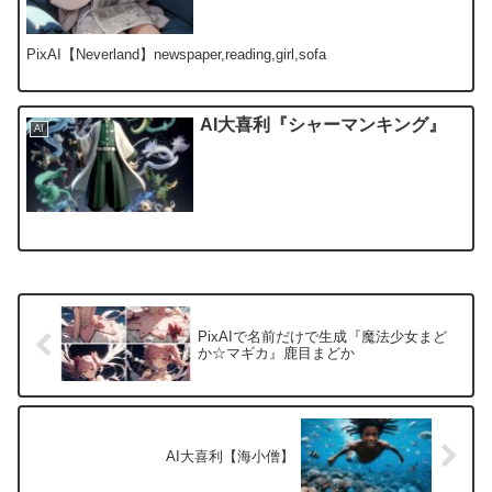
PixAI【Neverland】newspaper,reading,girl,sofa
AI大喜利『シャーマンキング』
AI
PixAIで名前だけで生成『魔法少女まど
か☆マギカ』鹿目まどか
AI大喜利【海小僧】