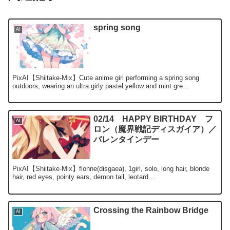
spring song
AI
PixAI【Shiitake-Mix】Cute anime girl performing a spring song
outdoors, wearing an ultra girly pastel yellow and mint gre...
02/14 HAPPY BIRTHDAY フ
AI
ロン（魔界戦記ディスガイア）／
バレンタインデー
PixAI【Shiitake-Mix】flonne(disgaea), 1girl, solo, long hair, blonde
hair, red eyes, pointy ears, demon tail, leotard...
Crossing the Rainbow Bridge
AI