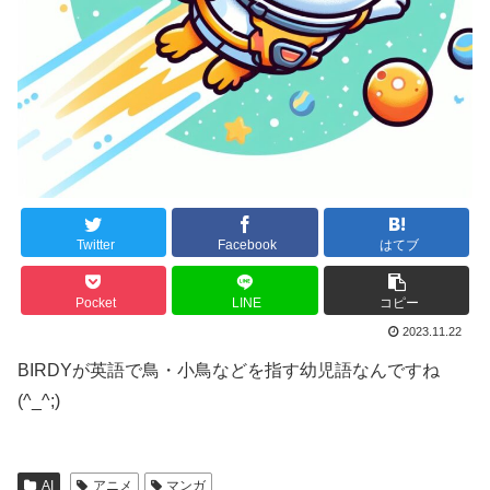
Twitter
Facebook
はてブ
Pocket
LINE
コピー
2023.11.22
BIRDYが英語で鳥・小鳥などを指す幼児語なんですね
(^_^;)
AI
アニメ
マンガ