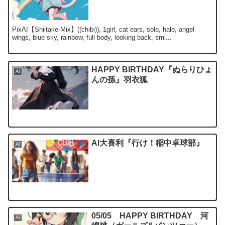
PixAI【Shiitake-Mix】((chibi)), 1girl, cat ears, solo, halo, angel
wings, blue sky, rainbow, full body, looking back, smi...
HAPPY BIRTHDAY『ぬらりひょ
AI
んの孫』羽衣狐
AI大喜利『行け！稲中卓球部』
AI
05/05 HAPPY BIRTHDAY 河
AI