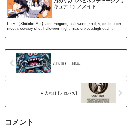
乃めぐみ（ハピネスチャージプリ
キュア！）／メイド
PixAI【Shiitake-Mix】aino megumi, halloween maid, v, smile,open
mouth, cowboy shot,Halloween night, masterpiece,high qual...
AI大喜利【朧車】
AI大喜利【オロバス】
コメント