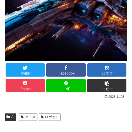
Twitter
Facebook
はてブ
Pocket
LINE
コピー
2023.11.25
AI
アニメ
ロボット