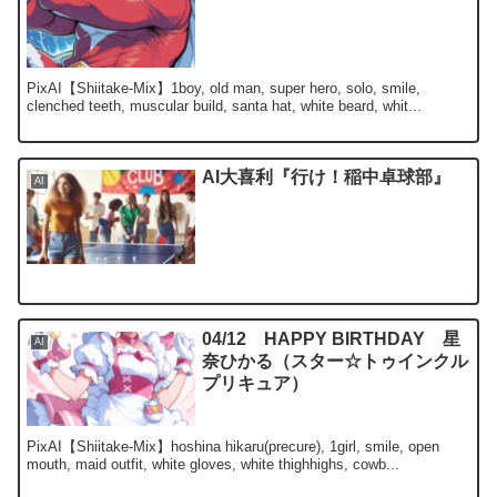
PixAI【Shiitake-Mix】1boy, old man, super hero, solo, smile,
clenched teeth, muscular build, santa hat, white beard, whit...
AI大喜利『行け！稲中卓球部』
AI
04/12 HAPPY BIRTHDAY 星
AI
奈ひかる（スター☆トゥインクル
プリキュア）
PixAI【Shiitake-Mix】hoshina hikaru(precure), 1girl, smile, open
mouth, maid outfit, white gloves, white thighhighs, cowb...