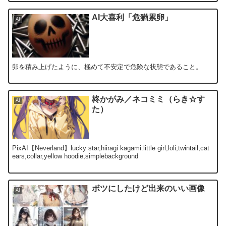
AI大喜利「危猶累卵」
AI
卵を積み上げたように、極めて不安定で危険な状態であること。
柊かがみ／ネコミミ（らき☆す
AI
た）
PixAI【Neverland】lucky star,hiiragi kagami.little girl,loli,twintail,cat
ears,collar,yellow hoodie,simplebackground
ボツにしたけど出来のいい画像
AI