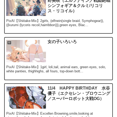
野美咲（エルフナイン／戦姫絶唱
シンフォギア＆クルミ/リコリ
ス・リコイル）
PixAI【Shiitake-Mix】2girls, (elfnein(single braid, Symphogear)),
((kurumi (lycoris recoil,hairribbon))),green eyes, Blac...
女の子いろいろ
AI
PixAI【Shiitake-Mix】1girl, loli,tail, animal ears, green eyes, solo,
white panties, thighhighs, all fours, top-down bott...
11/4 HAPPY BIRTHDAY 水谷
AI
優子（エクセレン・ブロウニング
／スーパーロボット大戦OG）
PixAI【Shiitake-Mix】Excellen Browning,smile,looking at