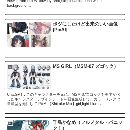
viewer,from below, cowboy shot,simplebackground,white
background,...
ボツにしたけど出来のいい画像
AI
[PixAI]
MS GIRL（MSM-07 ズゴック）
AI
ChatGPT：このキャラクターを元に、MSM-07ズゴックを美少女化
したキャラクターデザインシートを画像生成して、カラーリングは
量産型を元にして PixAI【Shiitake-Mix】girl,light blue hai...
千鳥かなめ（フルメタル・パニッ
AI
ク！）