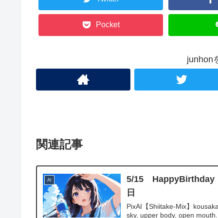
Pocket
junh
関連記事
5/15 HappyBi
AI
日
PixAI【Shiitake-Mix】kousaka r
sky, upper body, open mouth.