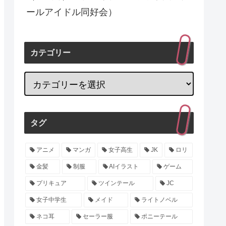
ールアイドル同好会）
カテゴリー
タグ
アニメ
マンガ
女子高生
JK
ロリ
金髪
制服
AIイラスト
ゲーム
プリキュア
ツインテール
JC
女子中学生
メイド
ライトノベル
ネコ耳
セーラー服
ポニーテール