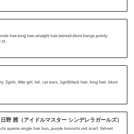
e hair,long hair,straight hair,twintail,blunt bangs,pointy
st...
rls, little girl, loli, cat ears, 1girl(black hair, long hair, blunt
＆日野 茜（アイドルマスター シンデレラガールズ）
 ayame,single hair bun,,purple kunoichi,red scarf, fishnet
..