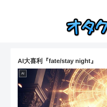
AI大喜利『fate/stay night』
AI