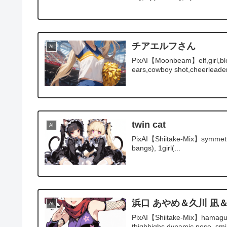
チアエルフさん
AI
PixAI【Moonbeam】elf,girl,blond
ears,cowboy shot,cheerleader,
twin cat
AI
PixAI【Shiitake-Mix】symmetry, 2gi
bangs), 1girl(...
浜口 あやめ＆久川 凪
AI
PixAI【Shiitake-Mix】hamaguchi
thighhighs,dynamic pose, smi.