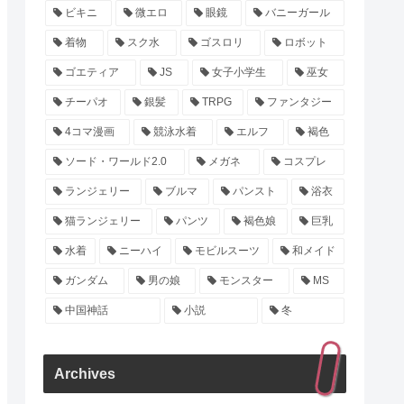
ビキニ
微エロ
眼鏡
バニーガール
着物
スク水
ゴスロリ
ロボット
ゴエティア
JS
女子小学生
巫女
チーパオ
銀髪
TRPG
ファンタジー
4コマ漫画
競泳水着
エルフ
褐色
ソード・ワールド2.0
メガネ
コスプレ
ランジェリー
ブルマ
パンスト
浴衣
猫ランジェリー
パンツ
褐色娘
巨乳
水着
ニーハイ
モビルスーツ
和メイド
ガンダム
男の娘
モンスター
MS
中国神話
小説
冬
Archives