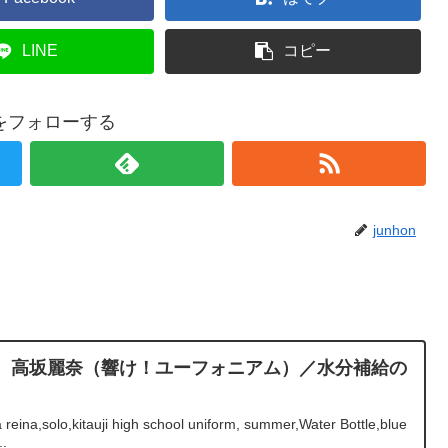
LINE
コピー
onをフォローする
junhon
rthday 高坂麗奈（響け！ユーフォニアム）／水分補給の
eina,solo,kitauji high school uniform, summer,Water Bottle,blue
..