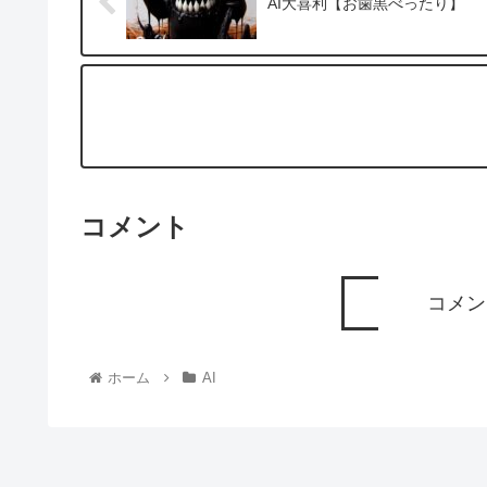
AI大喜利【お歯黒べったり】
コメント
コメン
ホーム
AI