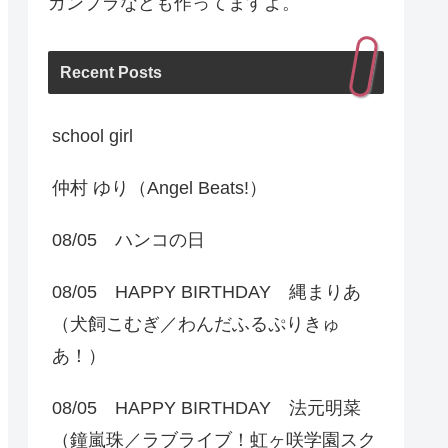
ガンプラなども作ってますよ。
Recent Posts
school girl
仲村 ゆり（Angel Beats!）
08/05 ハンコの日
08/05 HAPPY BIRTHDAY 縄まりあ
（犬飼こむぎ／わんだふるぷりきゅ
あ！）
08/05 HAPPY BIRTHDAY 法元明菜
（鐘嵐珠／ラブライブ！虹ヶ咲学園スク