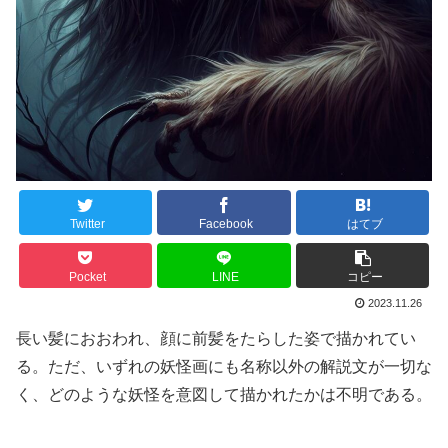
Twitter
Facebook
はてブ
Pocket
LINE
コピー
2023.11.26
長い髪におおわれ、顔に前髪をたらした姿で描かれてい
る。ただ、いずれの妖怪画にも名称以外の解説文が一切な
く、どのような妖怪を意図して描かれたかは不明である。