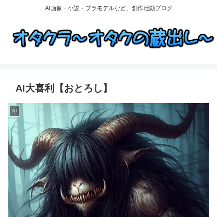
AI画像・小説・プラモデルなど、創作活動ブログ
AI大喜利【おとろし】
AI