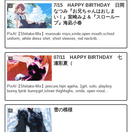
7/15 HAPPY BIRTHDAY 日岡
AI
なつみ『お兄ちゃんはおしま
い！』室崎みよ＆『スロールー
プ』海凪小春
PixAI【Shiitake-Mix】murosaki miyo,smile,open mouth,school
uniform, white dress shirt, short sleeves, red neckrib...
07/11 HAPPY BIRTHDAY 七
AI
瀬彩夏（
PixAI【Shiitake-Mix】precure,hijiri ageha, 1girl, solo, playboy
bunny,fpink bunnygirl,ishnet thighhighs, smile, open mout...
雪の模様
AI