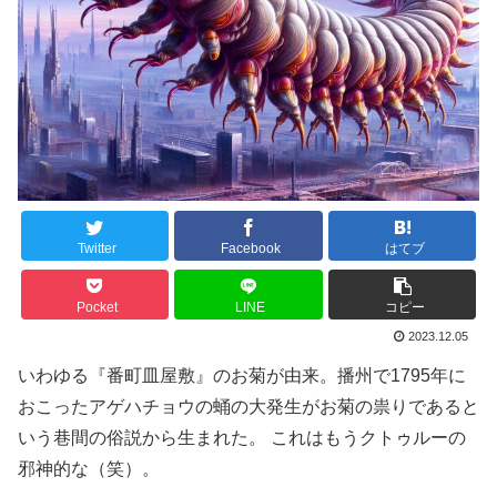
Twitter
Facebook
はてブ
Pocket
LINE
コピー
2023.12.05
いわゆる『番町皿屋敷』のお菊が由来。播州で1795年に
おこったアゲハチョウの蛹の大発生がお菊の祟りであると
いう巷間の俗説から生まれた。 これはもうクトゥルーの
邪神的な（笑）。