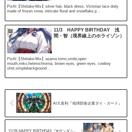
PixAI【Shiitake-Mix】silver hair, black dress, Victorian lace doily
made of frozen snow, intricate floral and snowflake p...
11/3 HAPPY BIRTHDAY 浅
AI
間・智（境界線上のホライゾン）
PixAI【Shiitake-Mix】asama tomo,smile,open
mouth,miko,heterochromia, brown eyes, green eyes, cowboy
shot,simplebackground...
AI大喜利『地球防衛企業ダイ・ガード』
11/28 HAPPY BIRTHDAY『∀ガンダム』