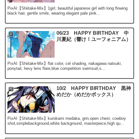
PixAI【Shiitake-Mix】1girl, beautiful japanese girl with long flowing
black hair, gentle smile, wearing elegant pale pink...
06/23 HAPPY BIRTHDAY 中
AI
川夏紀（響け！ユーフォニアム）
PixAI【Shiitake-Mix】flat color, cel shading, nakagawa natsuki,
ponytail, hevy lens flare,blue competition swimsuit,s...
10/2 HAPPY BIRTHDAY 黒神
AI
めだか（めだかボックス）
PixAI【Shiitake-Mix】kurokami medaka, grin,open chest, cowboy
shot,simplebackground,white background, masterpiece,high qu...