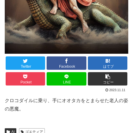
Twitter
Facebook
はてブ
Pocket
LINE
コピー
2023.11.11
クロコダイルに乗り、手にオオタカをとまらせた老人の姿
の悪魔。
AI
ゴエティア