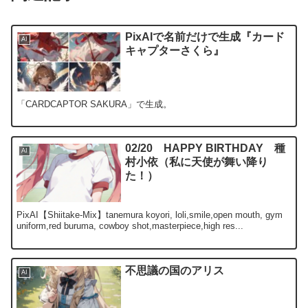
PixAIで名前だけで生成『カード
AI
キャプターさくら』
「CARDCAPTOR SAKURA」で生成。
02/20 HAPPY BIRTHDAY 種
AI
村小依（私に天使が舞い降り
た！）
PixAI【Shiitake-Mix】tanemura koyori, loli,smile,open mouth, gym
uniform,red buruma, cowboy shot,masterpiece,high res...
不思議の国のアリス
AI