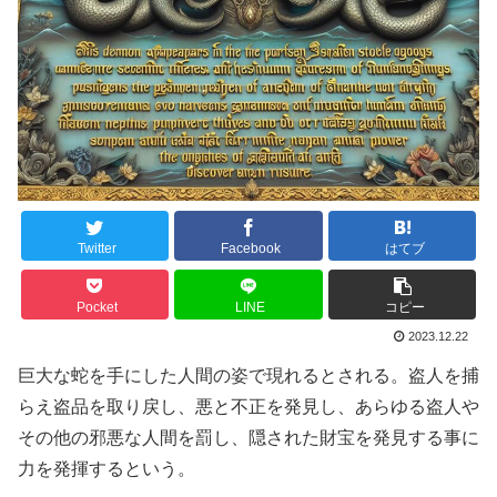
Twitter
Facebook
はてブ
Pocket
LINE
コピー
2023.12.22
巨大な蛇を手にした人間の姿で現れるとされる。盗人を捕
らえ盗品を取り戻し、悪と不正を発見し、あらゆる盗人や
その他の邪悪な人間を罰し、隠された財宝を発見する事に
力を発揮するという。