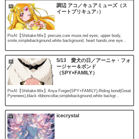
調辺 アコ／キュアミューズ（ス
AI
イートプリキュア♪）
PixAI【Shiitake-Mix】precure,cure muse,red eyes, upper body,
smile,simplebackground,white background, heart hands,one eye...
5/13 愛犬の日／アーニャ・フォ
AI
ージャー＆ボンド
（SPY×FAMILY）
PixAI【Shiitake-Mix】Anya Forger(SPY×FAMILY),Riding bond(Great
Pyrenees),black ribboncollar,simplebackground,white backgr...
icecrystal
AI