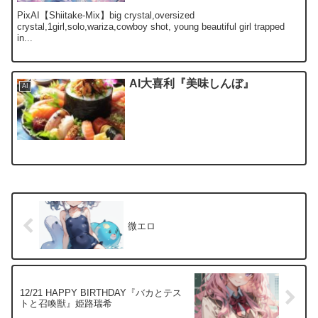
PixAI【Shiitake-Mix】big crystal,oversized
crystal,1girl,solo,wariza,cowboy shot, young beautiful girl trapped
in...
AI大喜利『美味しんぼ』
AI
微エロ
12/21 HAPPY BIRTHDAY『バカとテス
トと召喚獣』姫路瑞希