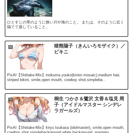
ひとすじの帯のように狭い川や海のこと。 または、そのように近く
隔てて接していること。
猪熊陽子（きんいろモザイク）／
AI
ビキニ
PixAI【Shiitake-Mix】inokuma youko(kiniro mosaic),medium hair,
striped bikini, smile,open mouth, cowboy shot,simpleba...
桐生 つかさ＆鷺沢 文香＆塩見 周
AI
子（アイドルマスター シンデレ
ラガールズ）
PixAI【Shiitake-Mix】kiryu tsukasa (idolmaster), smile,open mouth,
cowboy shot,simplebackground,white background, masterp...