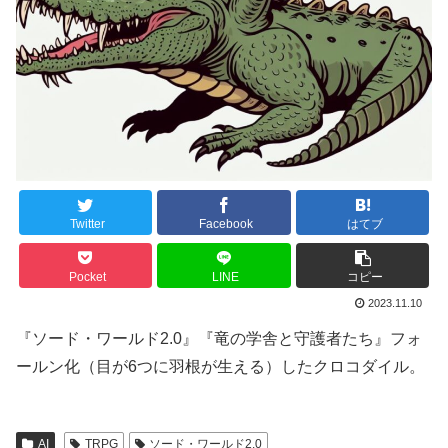
Twitter
Facebook
はてブ
Pocket
LINE
コピー
2023.11.10
『ソード・ワールド2.0』『竜の学舎と守護者たち』フォ
ールン化（目が6つに羽根が生える）したクロコダイル。
AI
TRPG
ソード・ワールド2.0