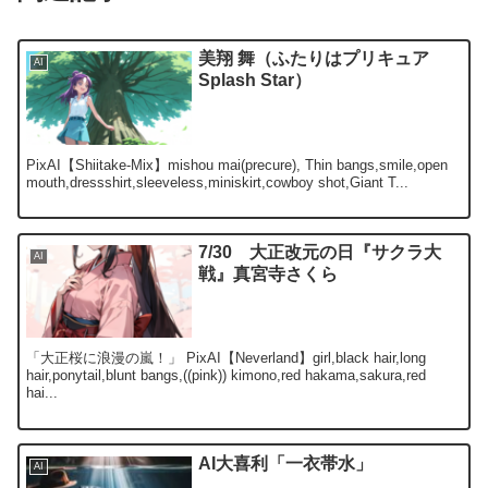
美翔 舞（ふたりはプリキュア
AI
Splash Star）
PixAI【Shiitake-Mix】mishou mai(precure), Thin bangs,smile,open
mouth,dressshirt,sleeveless,miniskirt,cowboy shot,Giant T...
7/30 大正改元の日『サクラ大
AI
戦』真宮寺さくら
「大正桜に浪漫の嵐！」 PixAI【Neverland】girl,black hair,long
hair,ponytail,blunt bangs,((pink)) kimono,red hakama,sakura,red
hai...
AI大喜利「一衣帯水」
AI