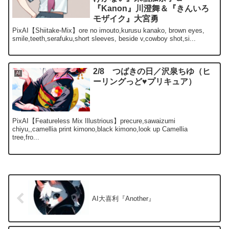
『Kanon』川澄舞＆『きんいろ
モザイク』大宮勇
PixAI【Shiitake-Mix】ore no imouto,kurusu kanako, brown eyes,
smile,teeth,serafuku,short sleeves, beside v,cowboy shot,si...
2/8 つばきの日／沢泉ちゆ（ヒ
AI
ーリングっど♥プリキュア）
PixAI【Featureless Mix Illustrious】precure,sawaizumi
chiyu,,camellia print kimono,black kimono,look up Camellia
tree,fro...
AI大喜利『Another』