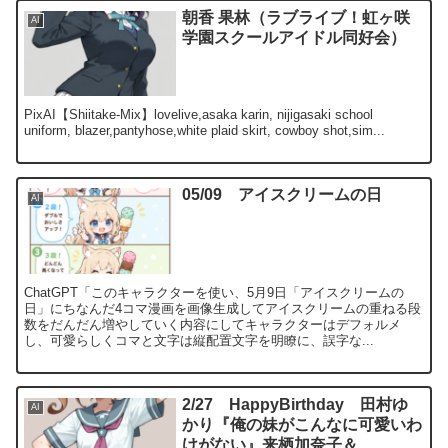
朝香 果林（ラブライブ！虹ヶ咲
AI
学園スクールアイドル同好会）
PixAI【Shiitake-Mix】lovelive,asaka karin, nijigasaki school
uniform, blazer,pantyhose,white plaid skirt, cowboy shot,sim...
05/09 アイスクリームの日
AI
ChatGPT「このキャラクターを使い、5月9日「アイスクリームの
日」にちなんだ4コマ漫画を画像生成してアイスクリームの重ねる段
数をだんだん増やしていく内容にしてキャラクターはデフォルメ
し、可愛らしくコマと文字は縦配置文字を明瞭に、誤字な...
2/27 HappyBirthday 田村ゆ
AI
かり『俺の妹がこんなに可愛いわ
けがない』来栖加奈子＆