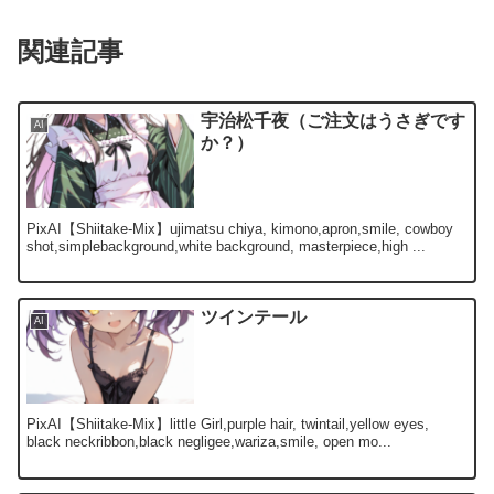
関連記事
宇治松千夜（ご注文はうさぎです
AI
か？）
PixAI【Shiitake-Mix】ujimatsu chiya, kimono,apron,smile, cowboy
shot,simplebackground,white background, masterpiece,high ...
ツインテール
AI
PixAI【Shiitake-Mix】little Girl,purple hair, twintail,yellow eyes,
black neckribbon,black negligee,wariza,smile, open mo...