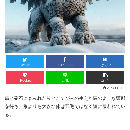
Twitter
Facebook
はてブ
Pocket
LINE
コピー
2023.11.11
霜と硝石にまみれた翼とたてがみの生えた馬のような頭部
を持ち、象よりも大きな体は羽毛ではなく鱗に覆われてい
る。