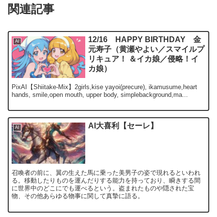
関連記事
12/16 HAPPY BIRTHDAY 金
AI
元寿子（黄瀬やよい／スマイルプ
リキュア！ ＆イカ娘／侵略！イ
カ娘）
PixAI【Shiitake-Mix】2girls,kise yayoi(precure), ikamusume,heart
hands, smile,open mouth, upper body, simplebackground,ma...
AI大喜利【セーレ】
AI
召喚者の前に、翼の生えた馬に乗った美男子の姿で現れるといわれ
る。移動したりものを運んだりする能力を持っており、瞬きする間
に世界中のどこにでも運べるという。盗まれたものや隠された宝
物、その他あらゆる物事に関して真摯に語る。