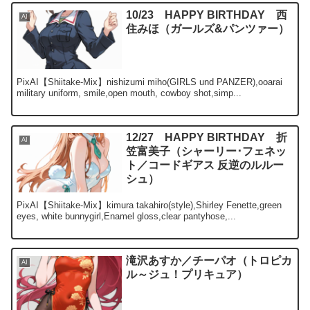
10/23 HAPPY BIRTHDAY 西
AI
住みほ（ガールズ&パンツァー）
PixAI【Shiitake-Mix】nishizumi miho(GIRLS und PANZER),ooarai
military uniform, smile,open mouth, cowboy shot,simp...
12/27 HAPPY BIRTHDAY 折
AI
笠富美子（シャーリー･フェネッ
ト／コードギアス 反逆のルルー
シュ）
PixAI【Shiitake-Mix】kimura takahiro(style),Shirley Fenette,green
eyes, white bunnygirl,Enamel gloss,clear pantyhose,...
滝沢あすか／チーパオ（トロピカ
AI
ル～ジュ！プリキュア）