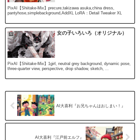
PixAI【Shiitake-Mix】precure,takizawa asuka,china dress,
pantyhose,simplebackground,AddXL LoRA：Detail Tweaker XL
女の子いろいろ（オリジナル）
AI
PixAI【Shiitake-Mix】1girl, neutral grey background, dynamic pose,
three-quarter view, perspective, drop shadow, sketch, ...
AI大喜利『お兄ちゃんはおしまい！』
AI大喜利『江戸前エルフ』