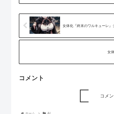
女体化『終末のワルキューレ』
女
コメント
コメン
ホーム
AI