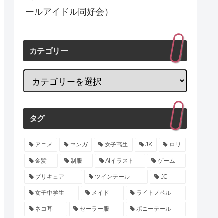
ールアイドル同好会）
カテゴリー
タグ
アニメ
マンガ
女子高生
JK
ロリ
金髪
制服
AIイラスト
ゲーム
プリキュア
ツインテール
JC
女子中学生
メイド
ライトノベル
ネコ耳
セーラー服
ポニーテール