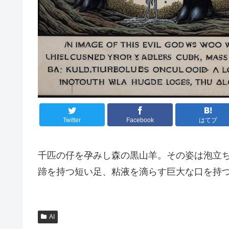
Twitter
Facebook
はてブ
千匹の仔を孕みし森の黒山羊。その姿は泡立
蹄を持つ短い足、粘液を滴らす巨大な口を持
AI