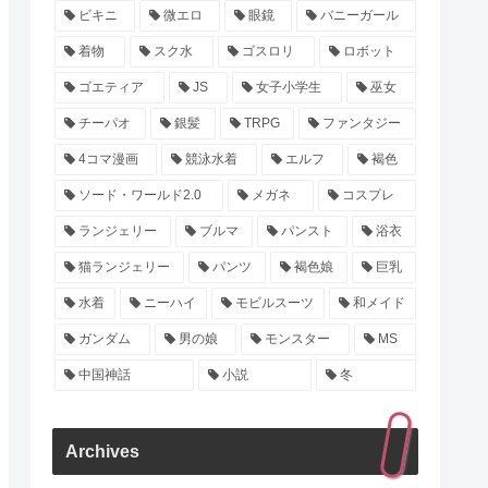
ビキニ
微エロ
眼鏡
バニーガール
着物
スク水
ゴスロリ
ロボット
ゴエティア
JS
女子小学生
巫女
チーパオ
銀髪
TRPG
ファンタジー
4コマ漫画
競泳水着
エルフ
褐色
ソード・ワールド2.0
メガネ
コスプレ
ランジェリー
ブルマ
パンスト
浴衣
猫ランジェリー
パンツ
褐色娘
巨乳
水着
ニーハイ
モビルスーツ
和メイド
ガンダム
男の娘
モンスター
MS
中国神話
小説
冬
Archives