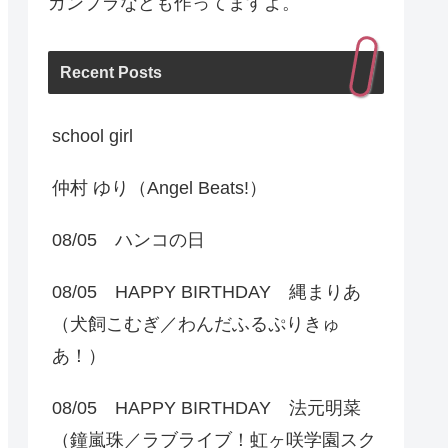
ガンプラなども作ってますよ。
Recent Posts
school girl
仲村 ゆり（Angel Beats!）
08/05 ハンコの日
08/05 HAPPY BIRTHDAY 縄まりあ
（犬飼こむぎ／わんだふるぷりきゅ
あ！）
08/05 HAPPY BIRTHDAY 法元明菜
（鐘嵐珠／ラブライブ！虹ヶ咲学園スク