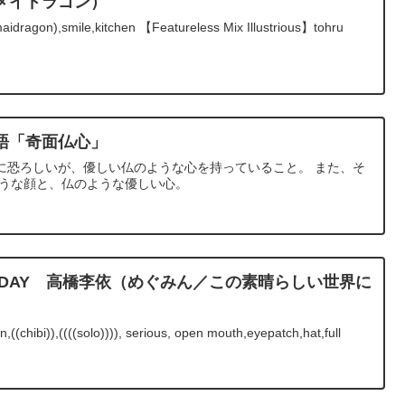
メイドラゴン）
idragon),smile,kitchen 【Featureless Mix Illustrious】tohru
語「奇面仏心」
に恐ろしいが、優しい仏のような心を持っていること。 また、そ
そうな顔と、仏のような優しい心。
BIRTHDAY 高橋李依（めぐみん／この素晴らしい世界に
chibi)),((((solo)))), serious, open mouth,eyepatch,hat,full