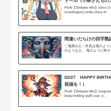
トール（小林さんちの
AI
PixAI【Shiitake-Mix】tohru (ma
(maidragon),smile,china dr...
間違いだらけの四字熟
AI
〇鬼面仏心：外見は鬼のよう
のような人。 鬼のように怖
02/27 HAPPY 
AI
祝福を！）
PixAI【Shiitake-Mix】megumin,((
body,holding staff,coat, e...