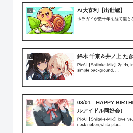
AI大喜利【出世螺】
AI
ホラガイが数千年を経て龍とな
錦木 千束＆井ノ上 た
AI
PixAI【Shiitake-Mix】2girls, in
simple background, ...
03/01 HAPPY B
AI
ルアイドル同好会）
PixAI【Shiitake-Mix】lovelive,u
neck ribbon,white plai...