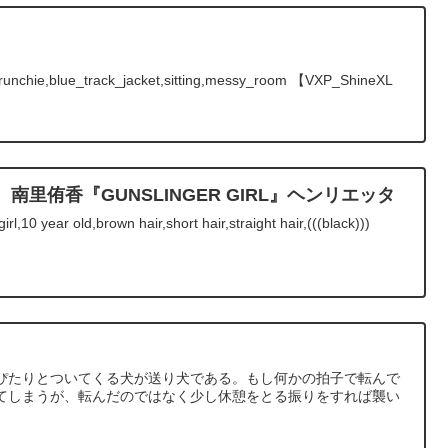
_scrunchie,blue_track_jacket,sitting,messy_room 【VXP_ShineXL
hday 南里侑香『GUNSLINGER GIRL』ヘンリエッタ
rl,10 year old,brown hair,short hair,straight hair,(((black)))
ぴたりとついてくる犬が送り犬である。もし何かの拍子で転んで
てしまうが、転んだのではなく少し休憩をとる振りをすれば襲い