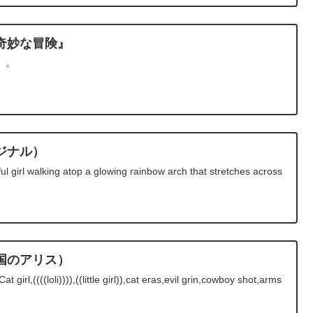
奇妙な冒険』
）。
ジナル）
 girl walking atop a glowing rainbow arch that stretches across
国のアリス）
rl,((((loli)))),((little girl)),cat eras,evil grin,cowboy shot,arms