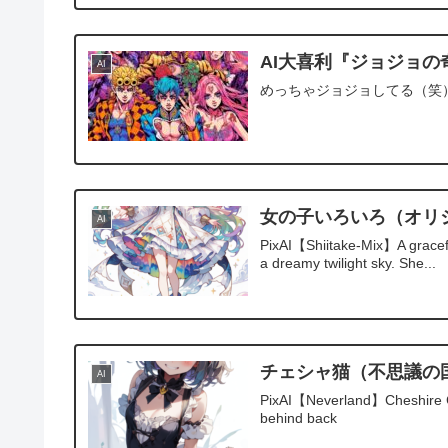
AI大喜利『ジョジョの
AI
めっちゃジョジョしてる（笑
女の子いろいろ（オリ
AI
PixAI【Shiitake-Mix】A graceful
a dreamy twilight sky. She...
チェシャ猫（不思議の
AI
PixAI【Neverland】Cheshire Cat gi
behind back