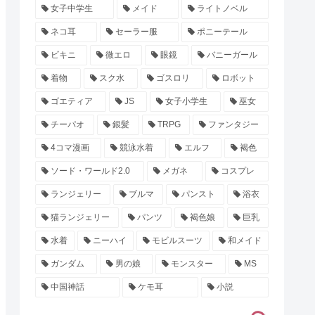
女子中学生
メイド
ライトノベル
ネコ耳
セーラー服
ポニーテール
ビキニ
微エロ
眼鏡
バニーガール
着物
スク水
ゴスロリ
ロボット
ゴエティア
JS
女子小学生
巫女
チーパオ
銀髪
TRPG
ファンタジー
4コマ漫画
競泳水着
エルフ
褐色
ソード・ワールド2.0
メガネ
コスプレ
ランジェリー
ブルマ
パンスト
浴衣
猫ランジェリー
パンツ
褐色娘
巨乳
水着
ニーハイ
モビルスーツ
和メイド
ガンダム
男の娘
モンスター
MS
中国神話
ケモ耳
小説