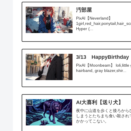
汚部屋
AI
PixAI【Neverland】
1girl,red_hair,ponytail,hair
Hyper (...
3/13 HappyBirt
AI
PixAI【Moonbeam】 loli,little gi
hairband, gray blazer,shir...
AI大喜利【送り犬】
AI
夜中に山道を歩くと後ろから
しまうとたちまち食い殺され
かかってこない。