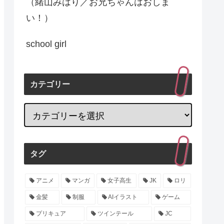
（緒山みはり／お兄ちゃんはおしま
い！）
school girl
カテゴリー
タグ
アニメ
マンガ
女子高生
JK
ロリ
金髪
制服
AIイラスト
ゲーム
プリキュア
ツインテール
JC