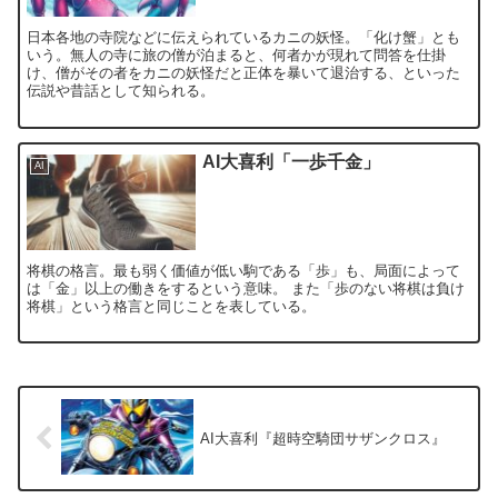
日本各地の寺院などに伝えられているカニの妖怪。「化け蟹」とも
いう。無人の寺に旅の僧が泊まると、何者かが現れて問答を仕掛
け、僧がその者をカニの妖怪だと正体を暴いて退治する、といった
伝説や昔話として知られる。
AI大喜利「一歩千金」
AI
将棋の格言。最も弱く価値が低い駒である「歩」も、局面によって
は「金」以上の働きをするという意味。 また「歩のない将棋は負け
将棋」という格言と同じことを表している。
AI大喜利『超時空騎団サザンクロス』