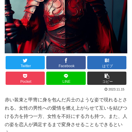
Twitter
Facebook
はてブ
Pocket
LINE
コピー
2023.11.15
赤い装束と甲冑に身を包んだ兵士のような姿で現れるとさ
れる。女性の男性への愛情を燃え上がらせて互いを結びつ
ける力を持つ一方、女性を不妊にする力も持つ。また、人
の姿を恋人が満足するまで変身させることもできるとい