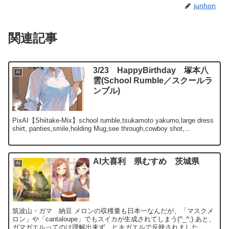
junhon
関連記事
3/23 HappyBirthday 塚本八
AI
雲(School Rumble／スクールラ
ンブル)
PixAI【Shiitake-Mix】school rumble,tsukamoto yakumo,large dress
shirt, panties,smile,holding Mug,see through,cowboy shot,...
AI大喜利 県むすめ 茨城県
AI
筑波山・ガマ 納豆 メロンの収穫量も日本一なんだが、「マスクメ
ロン」や「cantaloupe」でもスイカが生成されてしまう(^_^;) あと、
ガマガエルってのは理解出来ず、ヒキガエルで反映されました。