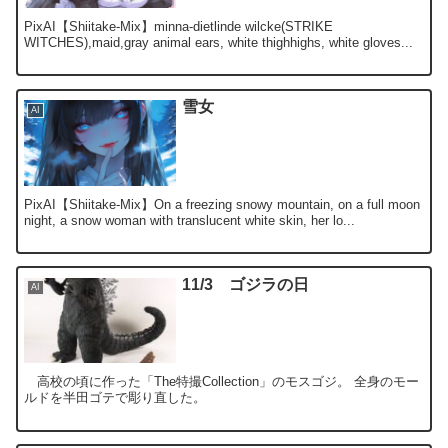
PixAI【Shiitake-Mix】minna-dietlinde wilcke(STRIKE
WITCHES),maid,gray animal ears, white thighhighs, white gloves...
雪女
AI
PixAI【Shiitake-Mix】On a freezing snowy mountain, on a full moon
night, a snow woman with translucent white skin, her lo...
11/3 ゴジラの日
AI
高校の頃に作った「The特撮Collection」のモスゴジ。 全身のモー
ルドを半田ゴテで彫り直した。