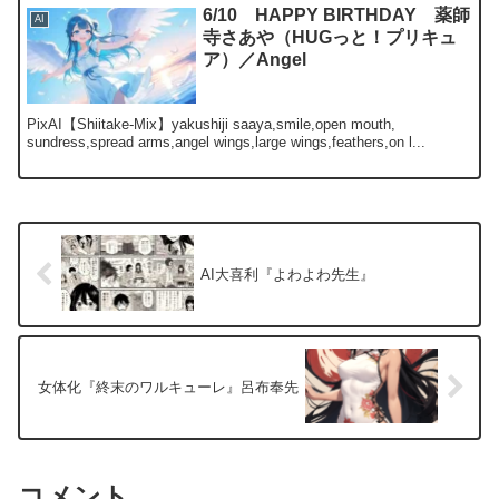
6/10 HAPPY BIRTHDAY 薬師
AI
寺さあや（HUGっと！プリキュ
ア）／Angel
PixAI【Shiitake-Mix】yakushiji saaya,smile,open mouth,
sundress,spread arms,angel wings,large wings,feathers,on l...
AI大喜利『よわよわ先生』
女体化『終末のワルキューレ』呂布奉先
コメント