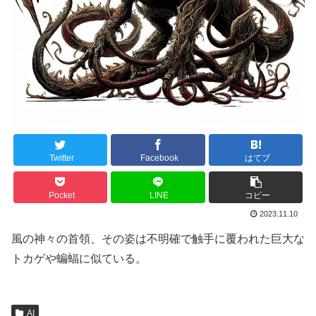
Twitter
Facebook
はてブ
Pocket
LINE
コピー
2023.11.10
風の神々の首領、その姿は不明確で触手に覆われた巨大な
トカゲや蝙蝠に似ている。
AI