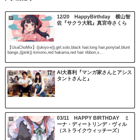
12/20 HappyBirthday 横山智
AI
佐『サクラ大戦』真宮寺さくら
【UsaChoMix】((ukiyo-e)),girl,solo,black hair,long hair,ponytail,blunt
bangs,((pink)) kimono,red hakama,red hair ribbon,s...
AI大喜利『マンガ家さんとアシス
AI
タントさんと』
03/11 HAPPY BIRTHDAY ミ
AI
ーナ・ディートリンデ・ヴィル
（ストライクウィッチーズ）