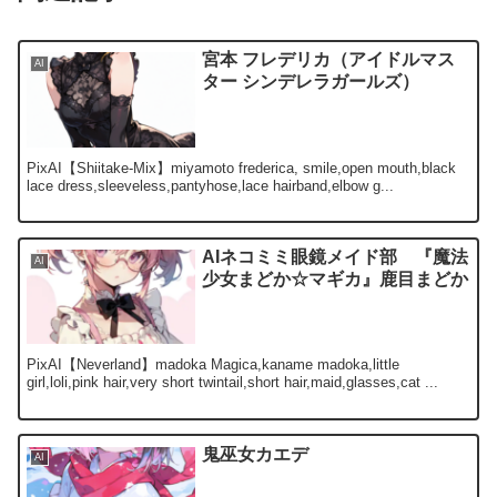
宮本 フレデリカ（アイドルマス
AI
ター シンデレラガールズ）
PixAI【Shiitake-Mix】miyamoto frederica, smile,open mouth,black
lace dress,sleeveless,pantyhose,lace hairband,elbow g...
AIネコミミ眼鏡メイド部 『魔法
AI
少女まどか☆マギカ』鹿目まどか
PixAI【Neverland】madoka Magica,kaname madoka,little
girl,loli,pink hair,very short twintail,short hair,maid,glasses,cat ...
鬼巫女カエデ
AI