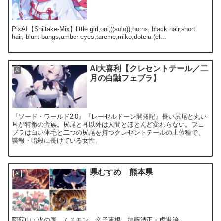
PixAI【Shiitake-Mix】little girl,oni,((solo)),horns, black hair,short
hair, blunt bangs,amber eyes,tareme,miko,dotera (cl...
AI大喜利【クレセントテール／二
AI
月の白鼬フェブラ】
『ソード・ワールド2.0』『レーゼルドーン開拓記』長い尻尾と丸い
耳が特徴の蛮族。尻尾と耳以外は人間とほとんど変わらない。フェ
ブラは白い体毛と二つの尻尾を持つクレセントテールの上位種で、
諜報・暗殺に長けている女性。
県むすめ 熊本県
AI
阿蘇山・火の国 くまモン 辛子蓮根 加藤清正・虎退治