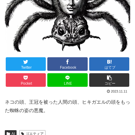
Twitter
Facebook
はてブ
Pocket
LINE
コピー
2023.11.11
ネコの頭、王冠を被った人間の頭、ヒキガエルの頭をもっ
た蜘蛛の姿の悪魔。
AI
ゴエティア