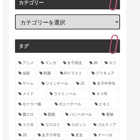
カテゴリー
タグ
アニメ
マンガ
女子高生
JK
ロリ
金髪
制服
AIイラスト
プリキュア
ゲーム
ツインテール
JC
女子中学生
メイド
ライトノベル
ネコ耳
セーラー服
ポニーテール
ビキニ
微エロ
眼鏡
バニーガール
着物
スク水
ゴスロリ
ロボット
ゴエティア
JS
女子小学生
巫女
チーパオ