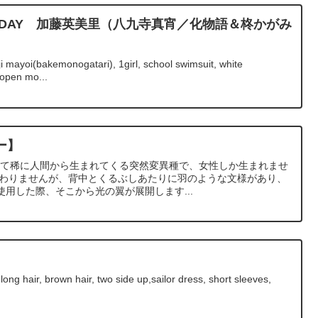
BIRTHDAY 加藤英美里（八九寺真宵／化物語＆柊かがみ
 mayoi(bakemonogatari), 1girl, school swimsuit, white
 open mo...
ー】
極めて稀に人間から生まれてくる突然変異種で、女性しか生まれませ
変わりませんが、背中とくるぶしあたりに羽のような文様があり、
用した際、そこから光の翼が展開します...
,long hair, brown hair, two side up,sailor dress, short sleeves,