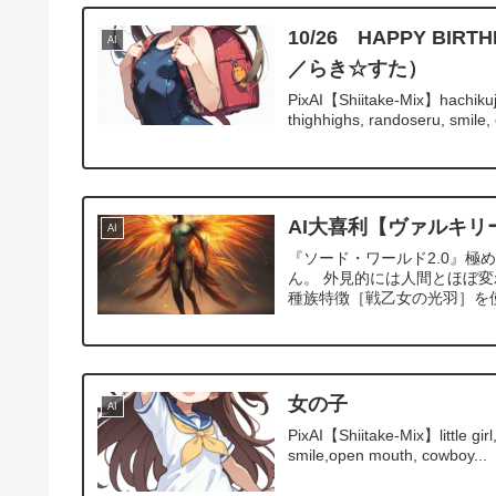
10/26 HAPPY 
AI
／らき☆すた）
PixAI【Shiitake-Mix】hachikuji
thighhighs, randoseru, smile,
AI大喜利【ヴァルキリ
AI
『ソード・ワールド2.0』
ん。 外見的には人間とほぼ
種族特徴［戦乙女の光羽］を使
女の子
AI
PixAI【Shiitake-Mix】little girl
smile,open mouth, cowboy...