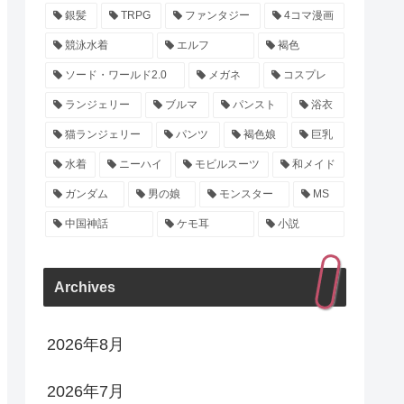
銀髪
TRPG
ファンタジー
4コマ漫画
競泳水着
エルフ
褐色
ソード・ワールド2.0
メガネ
コスプレ
ランジェリー
ブルマ
パンスト
浴衣
猫ランジェリー
パンツ
褐色娘
巨乳
水着
ニーハイ
モビルスーツ
和メイド
ガンダム
男の娘
モンスター
MS
中国神話
ケモ耳
小説
Archives
2026年8月
2026年7月