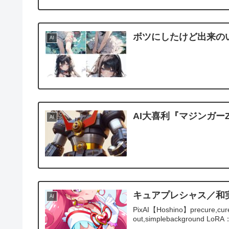
ボツにしたけど出来の
AI
AI大喜利『マジンガー
AI
キュアプレシャス／和
AI
PixAI【Hoshino】precure,cure 
out,simplebackground LoRA：Q