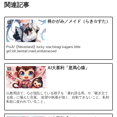
関連記事
柊かがみ／メイド（らき☆すた）
AI
PixAI【Neverland】lucky star,hiiragi kagami.little
girl,loli,twintail,maid,embarrassed
AI大喜利「意馬心猿」
AI
仏教用語で、心が混乱している様子を「暴れ回る馬」や「騒ぎ立て
る猿」に喩えた言葉。 欲望や執着が強く、自制できないこと。私利
私欲に捉われていること。