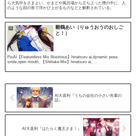
ら大気中をさまよい、かまどや風呂場から立ち上った煙の中に、人
のような顔の形で浮かび上がるものなどと解釈されている。
雛鶴あい（りゅうおうのおしご
AI
と！）
PixAI【Featureless Mix Illustrious】hinatsuru ai,dynamic pose,
smile,open mouth, 【Shiitake-Mix】hinatsuru ai, ...
AI大喜利『うちの会社の小さい先輩の
話』
AI大喜利『はたらく魔王さま！』