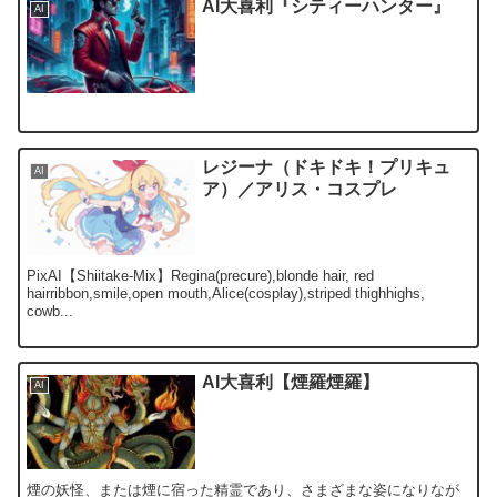
AI大喜利『シティーハンター』
AI
レジーナ（ドキドキ！プリキュ
AI
ア）／アリス・コスプレ
PixAI【Shiitake-Mix】Regina(precure),blonde hair, red
hairribbon,smile,open mouth,Alice(cosplay),striped thighhighs,
cowb...
AI大喜利【煙羅煙羅】
AI
煙の妖怪、または煙に宿った精霊であり、さまざまな姿になりなが