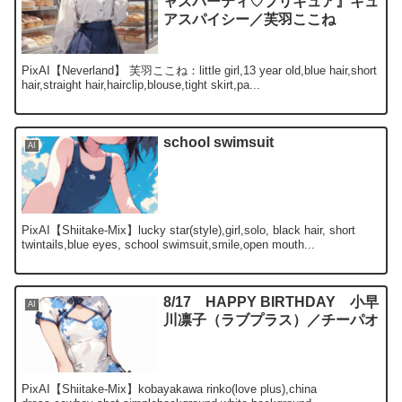
ャスパーティ♡プリキュア』キュ
アスパイシー／芙羽ここね
PixAI【Neverland】 芙羽ここね：little girl,13 year old,blue hair,short
hair,straight hair,hairclip,blouse,tight skirt,pa...
school swimsuit
AI
PixAI【Shiitake-Mix】lucky star(style),girl,solo, black hair, short
twintails,blue eyes, school swimsuit,smile,open mouth...
8/17 HAPPY BIRTHDAY 小早
AI
川凛子（ラブプラス）／チーパオ
PixAI【Shiitake-Mix】kobayakawa rinko(love plus),china