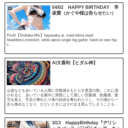
04/02 HAPPY BIRTHDAY 早
AI
坂愛（かぐや様は告らせたい）
PixAI【Shiitake-Mix】hayasaka ai, maid bikini,maid
headdress,miniskirt, white apron,single leg garter, hand on own hip,
c...
AI大喜利【ヒダル神】
AI
山道などを歩いている人間に空腹感をもたらす悪霊の類。これに憑
かれると、歩いている最中に突然にして激しい空腹感、飢餓感、疲
労を覚え、手足が痺れたり体の自由を奪われたりし、その場から一
歩も進めなくなり、ひどいときにはそのまま死んでしまうことも...
3/13 HappyBirthday『デリシ
AI