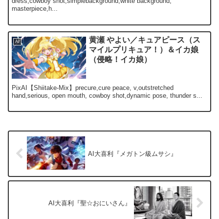
dress,cowboy shot,simplebackground,white background,
masterpiece,h...
黄瀬 やよい／キュアピース（ス
AI
マイルプリキュア！）＆イカ娘
（侵略！イカ娘）
PixAI【Shiitake-Mix】precure,cure peace, v,outstretched
hand,serious, open mouth, cowboy shot,dynamic pose, thunder s...
AI大喜利『メガトン級ムサシ』
AI大喜利『聖☆おにいさん』