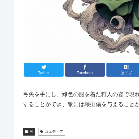
Twitter
Facebook
はてブ
弓矢を手にし、緑色の服を着た狩人の姿で現
することができ、敵には壊疽傷を与えること
AI
ゴエティア