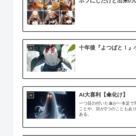
ボツにしたけど出来の
AI
十年後『よつばと！』
AI
AI大喜利【傘化け】
AI
一つ目の付いた傘が一本足で
ことや、目が2つのこともあ
ある。