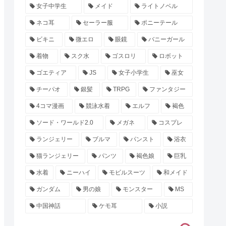
女子中学生
メイド
ライトノベル
ネコ耳
セーラー服
ポニーテール
ビキニ
微エロ
眼鏡
バニーガール
着物
スク水
ゴスロリ
ロボット
ゴエティア
JS
女子小学生
巫女
チーパオ
銀髪
TRPG
ファンタジー
4コマ漫画
競泳水着
エルフ
褐色
ソード・ワールド2.0
メガネ
コスプレ
ランジェリー
ブルマ
パンスト
浴衣
猫ランジェリー
パンツ
褐色娘
巨乳
水着
ニーハイ
モビルスーツ
和メイド
ガンダム
男の娘
モンスター
MS
中国神話
ケモ耳
小説