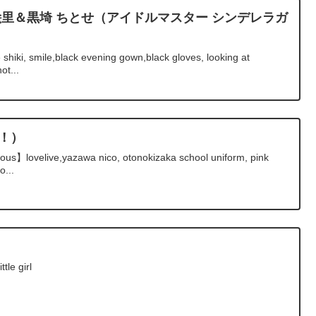
絵里＆黒埼 ちとせ（アイドルマスター シンデレラガ
hiki, smile,black evening gown,black gloves, looking at
ot...
！）
ious】lovelive,yazawa nico, otonokizaka school uniform, pink
o...
le girl