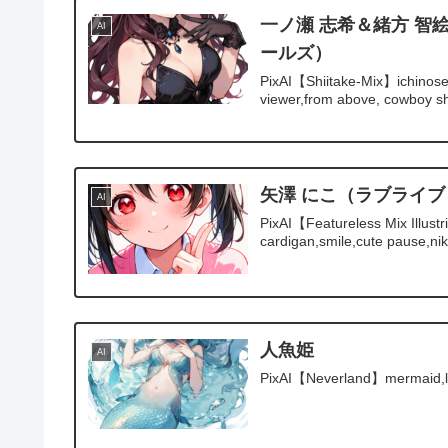
一ノ瀬 志希＆緒方 智
AI
ールズ）
PixAI【Shiitake-Mix】ichinose s
viewer,from above, cowboy sh
矢澤 にこ（ラブライブ
AI
PixAI【Featureless Mix Illustr
cardigan,smile,cute pause,nik
人魚姫
AI
PixAI【Neverland】mermaid,litt