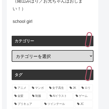
（緒山みはり／お兄ちゃんはおしま
い！）
school girl
カテゴリー
タグ
アニメ
マンガ
女子高生
JK
ロリ
金髪
制服
AIイラスト
ゲーム
プリキュア
ツインテール
JC