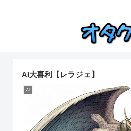
AI大喜利【レラジェ】
AI