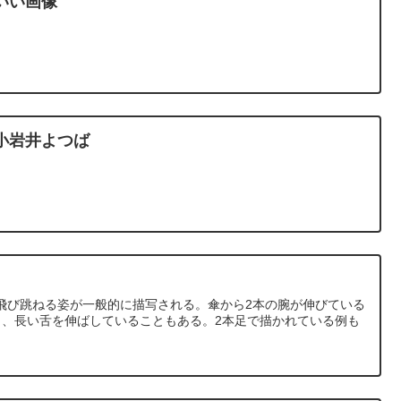
いい画像
小岩井よつば
飛び跳ねる姿が一般的に描写される。傘から2本の腕が伸びている
り、長い舌を伸ばしていることもある。2本足で描かれている例も