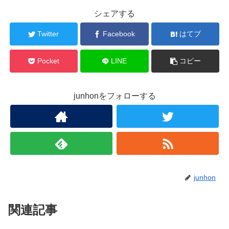
シェアする
Twitter
Facebook
はてブ
Pocket
LINE
コピー
junhonをフォローする
junhon
関連記事