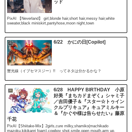
ッド
PixAI 【Neverland】 girl,blonde hair,short hair,messy hair,white
sweater,black miniskirt,pantyhose,moon night,town
6/22 かにの日[Copilot]
AI
蟹光線（イブセマスジー）!! ってネタは分かるかな？
6/28 HAPPY BIRTHDAY 小原
AI
好美『まちカドまぞく』シャミ子
／吉田優子＆『スター☆トゥイン
クルプリキュア』キュアミルキー
＆『かぐや様は告らせたい』藤原
千花
PixAI【Shiitake-Mix】2girls,cure milky,shamiko(machikado
mazoku,kikikanri foam),cowboy shot,smile,open mouth,arm up,