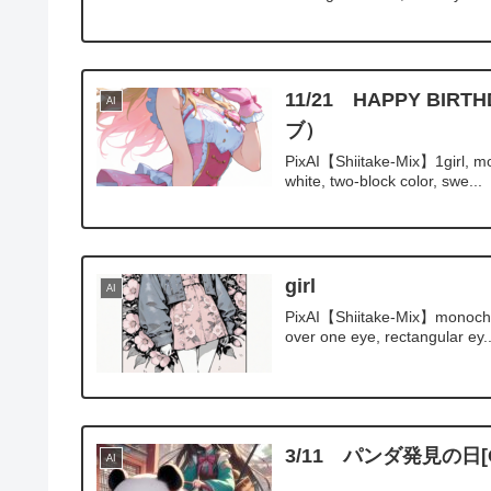
11/21 HAPPY B
AI
ブ）
PixAI【Shiitake-Mix】1girl, mom
white, two-block color, swe...
girl
AI
PixAI【Shiitake-Mix】monochrome
over one eye, rectangular ey..
3/11 パンダ発見の日[Co
AI