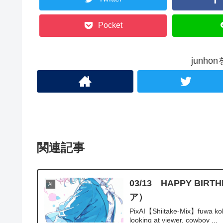
Pocket
junh
関連記事
03/13 HAPPY 
AI
ア）
PixAI【Shiitake-Mix】fuwa kokon
looking at viewer, cowboy ...