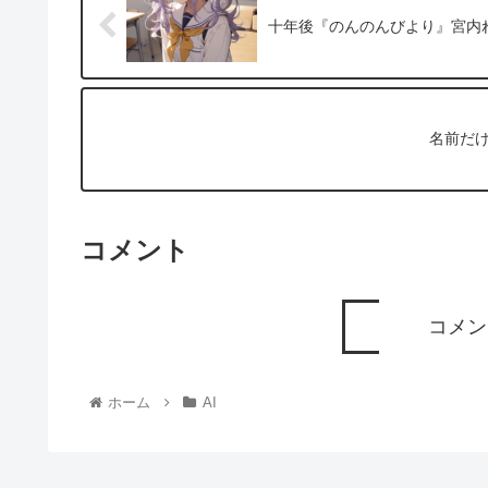
十年後『のんのんびより』宮内
名前だ
コメント
コメン
ホーム
AI