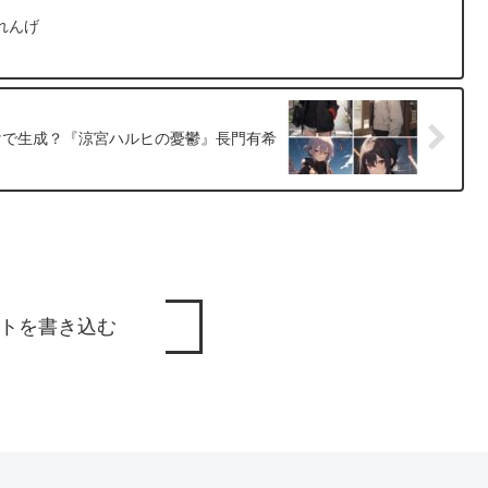
れんげ
けで生成？『涼宮ハルヒの憂鬱』長門有希
トを書き込む