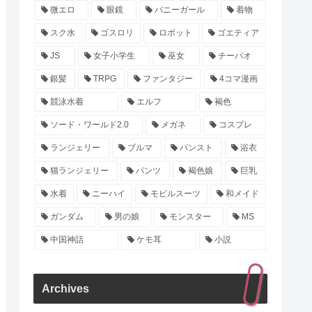
微エロ
眼鏡
バニーガール
着物
スク水
ゴスロリ
ロボット
ゴエティア
JS
女子小学生
巫女
チーパオ
銀髪
TRPG
ファンタジー
4コマ漫画
競泳水着
エルフ
褐色
ソード・ワールド2.0
メガネ
コスプレ
ランジェリー
ブルマ
パンスト
浴衣
猫ランジェリー
パンツ
褐色娘
巨乳
水着
ニーハイ
モビルスーツ
和メイド
ガンダム
男の娘
モンスター
MS
中国神話
ケモ耳
小説
Archives