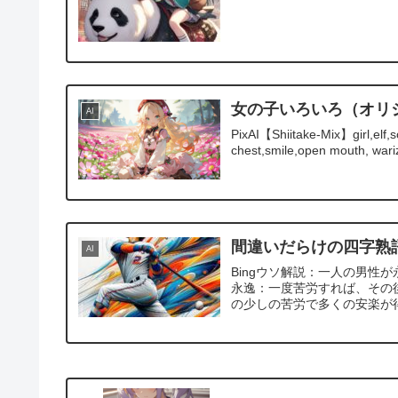
女の子いろいろ（オリ
AI
PixAI【Shiitake-Mix】girl,elf,so
chest,smile,open mouth, wariz
間違いだらけの四字熟
AI
Bingウソ解説：一人の男性
永逸：一度苦労すれば、その
の少しの苦労で多くの安楽が