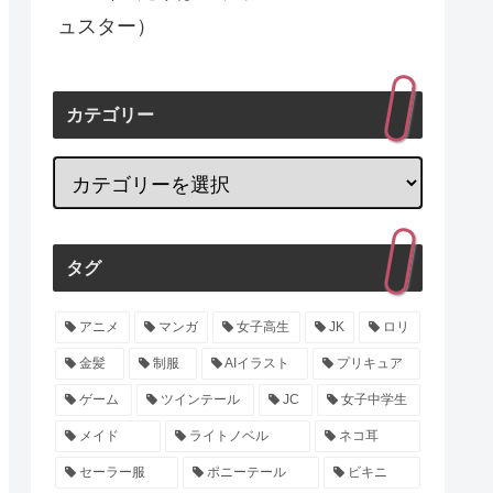
ュスター）
カテゴリー
タグ
アニメ
マンガ
女子高生
JK
ロリ
金髪
制服
AIイラスト
プリキュア
ゲーム
ツインテール
JC
女子中学生
メイド
ライトノベル
ネコ耳
セーラー服
ポニーテール
ビキニ