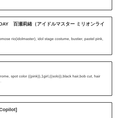
IRTHDAY 百瀬莉緒（アイドルマスター ミリオンライ
ose rio(idolmaster), idol stage costume, bustier, pastel pink,
, spot color ((pink)),1girl,((solo)),black hair,bob cut, hair
.
pilot]