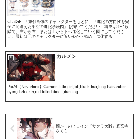
ChatGPT「添付画像のキャラクターをもとに、「進化の方向性を完
全に間違えた架空の進化系統図」を描いてください。構成は3〜4段
階で、左から右、または上から下へ進化していく図にしてくださ
い。最初は元のキャラクターに近い姿から始め、進化する...
カルメン
AI
PixAI【Neverland】Carmen,little girl,loli,black hair,long hair,amber
eyes,dark skin,red frilled dress,dancing
懐かしのヒロイン『サクラ大戦』真宮寺
さくら