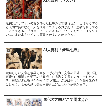
AI大喜利【ザガン】
AI
最初はグリフォンの翼を持った牡牛の姿で現れるが、しばらくする
と人間の姿になる。人を機知に富ませる力があり、愚者を賢くする
こともできる。『ゴエティア』によると、ワインを水に、血をワイ
ンに、また水をワインに変質させることができる。
AI大喜利「倚馬七紙」
AI
素晴らしい文章を素早く書き上げる能力。文章の天才。 古代中国。
東晋の「桓温」が部下の「袁虎」に布告文を書くように命じたとこ
ろ、桓温が馬に寄りかかって待つ間に、袁虎は手にした筆を休める
ことなく、七枚の紙に長文を書き上げたという故事が由来。
進化の方向どこで間違えた
AI