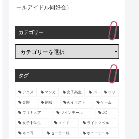
ールアイドル同好会）
カテゴリー
タグ
アニメ
マンガ
女子高生
JK
ロリ
金髪
制服
AIイラスト
ゲーム
プリキュア
ツインテール
JC
女子中学生
メイド
ライトノベル
ネコ耳
セーラー服
ポニーテール