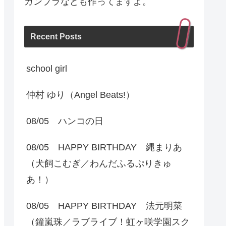
ガンプラなども作ってますよ。
Recent Posts
school girl
仲村 ゆり（Angel Beats!）
08/05 ハンコの日
08/05 HAPPY BIRTHDAY 縄まりあ
（犬飼こむぎ／わんだふるぷりきゅ
あ！）
08/05 HAPPY BIRTHDAY 法元明菜
（鐘嵐珠／ラブライブ！虹ヶ咲学園スク