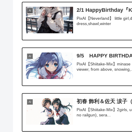
2/1 HappyBirthda
AI
PixAI【Neverland】 little girl,
dress,shawl,winter
9/5 HAPPY BIR
AI
PixAI【Shiitake-Mix】minase na
viewer, from above, snowing,.
初春 飾利＆佐天 涙子
AI
PixAI【Shiitake-Mix】2girls, ui
no railgun), sera...