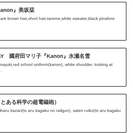
y『Kanon』美坂栞
dark brown hair,short hair,tareme,white sweater,black pinafore
THDAY 國府田マリ子『Kanon』水瀬名雪
yuki,red school uniform(kanon), white shoulder, looking at
..
（とある科学の超電磁砲）
haru kazari(to aru kagaku no railgun), saten ruiko(to aru kagaku