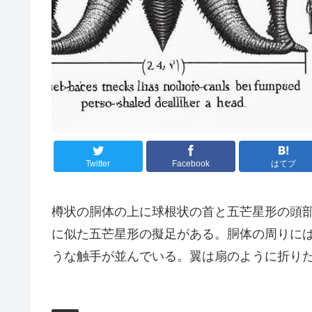
Twitter
Facebook
はてブ
樽状の胴体の上に球根状の首と五芒星形の頭
に似た五芒星形の擬足がある。胴体の周りには
うな触手が並んでいる。翼は扇のように折り