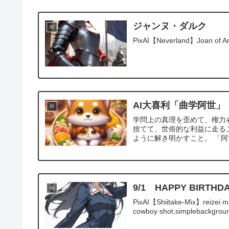
ジャンヌ・ダルク
AI
PixAI【Neverland】Joan of Arc,(
AI大喜利「曲学阿世」
AI
学問上の真理を歪めて、権力
捨てて、世俗的な利益に走る
ように解き明かすこと。 「阿
9/1 HAPPY BIR
AI
PixAI【Shiitake-Mix】reizei mako
cowboy shot,simplebackgroun