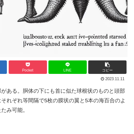
Pocket
LINE
コピー
2023.11.11
部がある。胴体の下にも首に似た球根状のものと頭部
それぞれ等間隔で5枚の膜状の翼と5本の海百合のよ
たたみ可能。