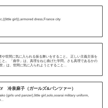
(little girl)),armored dress,France city
者や世間に気に入られる振る舞いをすること。 正しい主義主張を
こと。 「曲学」は、真理をねじ曲げた学問。さも真理であるかの
世」は、世間に気に入られようとすること...
THDAY 冷泉麻子（ガールズ&パンツァー）
 (girls und panzer),little girl,solo,ooarai military uniform,
...