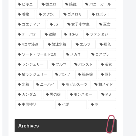
ビキニ
微エロ
眼鏡
バニーガール
着物
スク水
ゴスロリ
ロボット
ゴエティア
JS
女子小学生
巫女
チーパオ
銀髪
TRPG
ファンタジー
4コマ漫画
競泳水着
エルフ
褐色
ソード・ワールド2.0
メガネ
コスプレ
ランジェリー
ブルマ
パンスト
浴衣
猫ランジェリー
パンツ
褐色娘
巨乳
水着
ニーハイ
モビルスーツ
和メイド
ガンダム
男の娘
モンスター
MS
中国神話
小説
冬
Archives