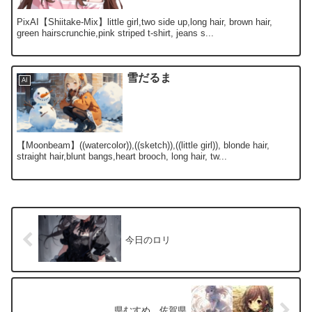
PixAI【Shiitake-Mix】little girl,two side up,long hair, brown hair,
green hairscrunchie,pink striped t-shirt, jeans s...
雪だるま
AI
【Moonbeam】((watercolor)),((sketch)),((little girl)), blonde hair,
straight hair,blunt bangs,heart brooch, long hair, tw...
今日のロリ
県むすめ 佐賀県