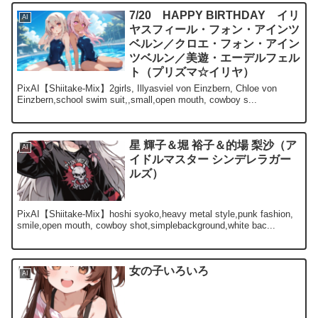
7/20 HAPPY BIRTHDAY イリ
AI
ヤスフィール・フォン・アインツ
ベルン／クロエ・フォン・アイン
ツベルン／美遊・エーデルフェル
ト（プリズマ☆イリヤ）
PixAI【Shiitake-Mix】2girls, Illyasviel von Einzbern, Chloe von
Einzbern,school swim suit,,small,open mouth, cowboy s...
星 輝子＆堀 裕子＆的場 梨沙（ア
AI
イドルマスター シンデレラガー
ルズ）
PixAI【Shiitake-Mix】hoshi syoko,heavy metal style,punk fashion,
smile,open mouth, cowboy shot,simplebackground,white bac...
女の子いろいろ
AI