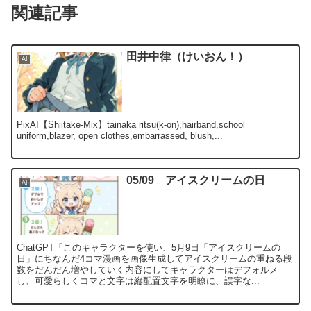
関連記事
田井中律（けいおん！）
AI
PixAI【Shiitake-Mix】tainaka ritsu(k-on),hairband,school
uniform,blazer, open clothes,embarrassed, blush,...
05/09 アイスクリームの日
AI
ChatGPT「このキャラクターを使い、5月9日「アイスクリームの
日」にちなんだ4コマ漫画を画像生成してアイスクリームの重ねる段
数をだんだん増やしていく内容にしてキャラクターはデフォルメ
し、可愛らしくコマと文字は縦配置文字を明瞭に、誤字な...