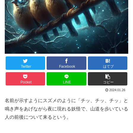
Twitter
Facebook
はてブ
Pocket
LINE
コピー
2024.01.26
名前が示すようにスズメのように「チッ、チッ、チッ」と
鳴き声をあげながら夜に現れる妖怪で、山道を歩いている
人の前後について来るという。