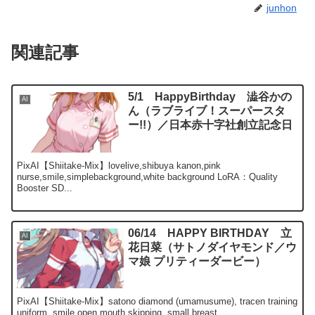
junhon
関連記事
5/1 HappyBirthday 澁谷かの
AI
ん（ラブライブ！スーパースタ
ー!!）／日本赤十字社創立記念日
PixAI【Shiitake-Mix】lovelive,shibuya kanon,pink
nurse,smile,simplebackground,white background LoRA：Quality
Booster SD...
06/14 HAPPY BIRTHDAY 立
AI
花日菜（サトノダイヤモンド／ウ
マ娘 プリティーダービー）
PixAI【Shiitake-Mix】satono diamond (umamusume), tracen training
uniform, smile,open mouth,skipping, small breast...