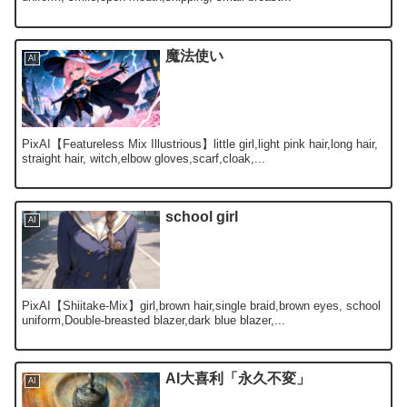
魔法使い
AI
PixAI【Featureless Mix Illustrious】little girl,light pink hair,long hair,
straight hair, witch,elbow gloves,scarf,cloak,...
school girl
AI
PixAI【Shiitake-Mix】girl,brown hair,single braid,brown eyes, school
uniform,Double-breasted blazer,dark blue blazer,...
AI大喜利「永久不変」
AI