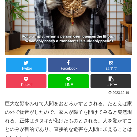
Twitter
Facebook
はてブ
Pocket
LINE
コピー
2023.12.19
巨大な顔をみせて人間をおどろかすとされる。たとえば家
の外で物音がしたので、家人が障子を開けてみると突然現
れる。正体はタヌキが化けたものとされる。人を驚かすこ
とのみが目的であり、直接的な危害を人間に加えることは