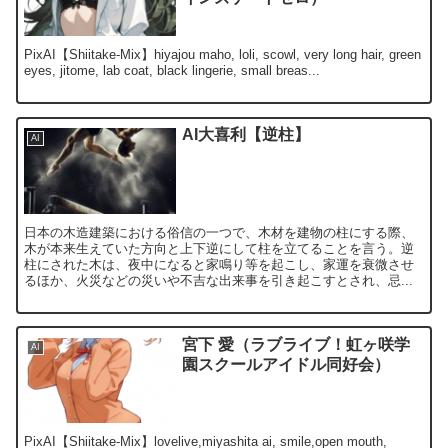
PixAI【Shiitake-Mix】hiyajou maho, loli, scowl, very long hair, green
eyes, jitome, lab coat, black lingerie, small breas...
AI大喜利【逆柱】
AI
日本の木造建築における俗信の一つで、木材を建物の柱にする際、
木が本来生えていた方向と上下逆にして柱を立てることを言う。逆
柱にされた木は、夜中になると家鳴り等を起こし、家運を衰微させ
るほか、火災などの災いや不吉な出来事を引き起こすとされ、忌...
宮下 愛（ラブライブ！虹ヶ咲学
AI
園スクールアイドル同好会）
PixAI【Shiitake-Mix】lovelive,miyashita ai, smile,open mouth,