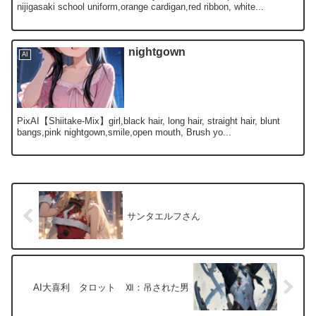
nijigasaki school uniform,orange cardigan,red ribbon, white...
nightgown
AI
PixAI【Shiitake-Mix】girl,black hair, long hair, straight hair, blunt
bangs,pink nightgown,smile,open mouth, Brush yo...
サンタエルフさん
AI大喜利 タロット Ⅻ：吊された男