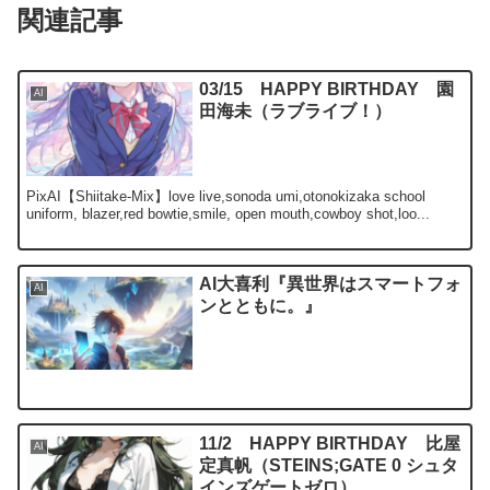
関連記事
03/15 HAPPY BIRTHDAY 園
AI
田海未（ラブライブ！）
PixAI【Shiitake-Mix】love live,sonoda umi,otonokizaka school
uniform, blazer,red bowtie,smile, open mouth,cowboy shot,loo...
AI大喜利『異世界はスマートフォ
AI
ンとともに。』
11/2 HAPPY BIRTHDAY 比屋
AI
定真帆（STEINS;GATE 0 シュタ
インズゲートゼロ）