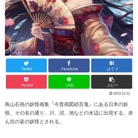
Twitter
Facebook
はてブ
Pocket
LINE
コピー
2023.12.31
鳥山石燕の妖怪画集『今昔画図続百鬼』にある日本の妖
怪。その名の通り、川、沼、池などの水辺に出現する、赤
ん坊の姿の妖怪とされる。