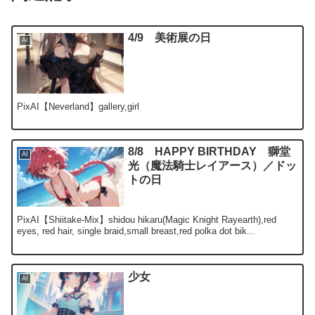
4/9 美術展の日
AI
PixAI【Neverland】gallery,girl
8/8 HAPPY BIRTHDAY 獅堂
AI
光（魔法騎士レイアース）／ドッ
トの日
PixAI【Shiitake-Mix】shidou hikaru(Magic Knight Rayearth),red
eyes, red hair, single braid,small breast,red polka dot bik...
少女
AI