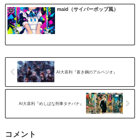
maid（サイバーポップ風）
AI
AI大喜利『蒼き鋼のアルペジオ』
AI大喜利『めしばな刑事タチバナ』
コメント