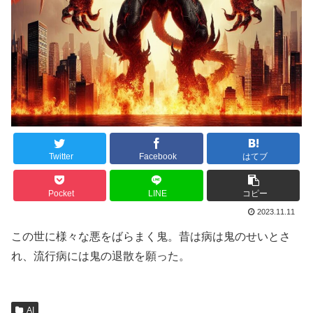
Twitter
Facebook
はてブ
Pocket
LINE
コピー
2023.11.11
この世に様々な悪をばらまく鬼。昔は病は鬼のせいとさ
れ、流行病には鬼の退散を願った。
AI