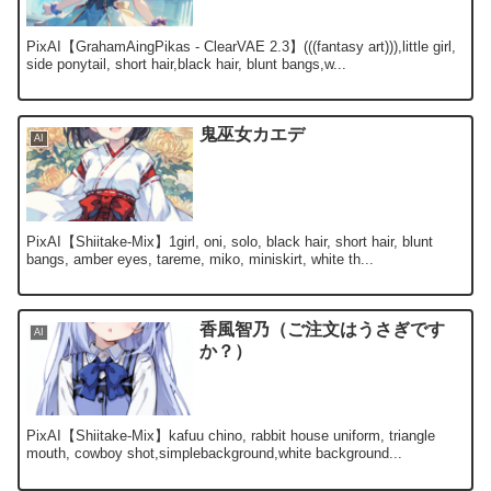
PixAI【GrahamAingPikas - ClearVAE 2.3】(((fantasy art))),little girl,
side ponytail, short hair,black hair, blunt bangs,w...
鬼巫女カエデ
AI
PixAI【Shiitake-Mix】1girl, oni, solo, black hair, short hair, blunt
bangs, amber eyes, tareme, miko, miniskirt, white th...
香風智乃（ご注文はうさぎです
AI
か？）
PixAI【Shiitake-Mix】kafuu chino, rabbit house uniform, triangle
mouth, cowboy shot,simplebackground,white background...